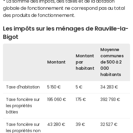
*
La somme des impôts, des taxes et de la dotation
globale de fonctionnement ne correspond pas au total
des produits de fonctionnement.
Les impôts sur les ménages de Rauville-la-
Bigot
Moyenne
Montant
communes
Montant
par
de 500 à 2
habitant
000
habitants
Taxe d'habitation
5 150 €
5 €
34 283 €
Taxe foncière sur
195 060 €
175 €
392 793 €
les propriétés
bâties
Taxe foncière sur
43 280 €
39 €
32 527 €
les propriétés non