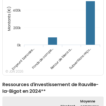
Montants (€)
400k
200k
0k
Emprunt bancaire…
Fonds de compe…
Retour de biens a…
Subventions reçu…
© JDN 2026
Ressources d'investissement de Rauville-
la-Bigot en 2024**
Moyenne