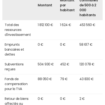
Montant
communes
Montant
par
de 500 à 2
habitant
000
habitants
Total des
1 812 100 €
1 624 €
453 560 €
ressources
d'investissement
Emprunts
0 €
0 €
58 617 €
bancaires et
dettes
Subventions
504 930 €
452 €
120 078 €
reçues
Fonds de
88 050 €
79 €
43 830 €
compensation
pour la TVA
Retour de biens
0 €
0 €
2 €
affectés ou