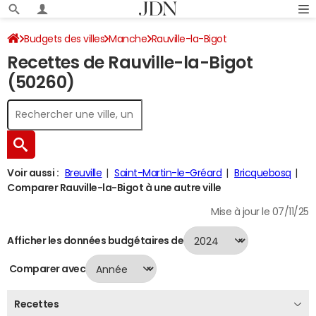
Budgets des villes
Manche
Rauville-la-Bigot
Recettes de Rauville-la-Bigot
Recettes 2024
(50260)
Voir aussi :
Breuville
Saint-Martin-le-Gréard
Bricquebosq
Comparer Rauville-la-Bigot à une autre ville
Mise à jour le 07/11/25
Afficher les données budgétaires de
Comparer avec
Recettes