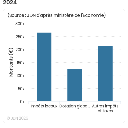
2024
(Source : JDN d'après ministère de l'Economie)
300k
250k
Montants (€)
200k
150k
100k
50k
0k
Impôts locaux
Dotation globa…
Autres impôts
et taxes
© JDN 2026