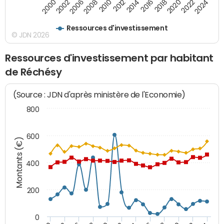
2000
2022
2016
2010
2002
2024
2018
2012
2006
2020
2014
2008
Ressources d'investissement
© JDN 2026
Ressources d'investissement par habitant
de Réchésy
(Source : JDN d'après ministère de l'Economie)
800
600
Montants (€)
400
200
0