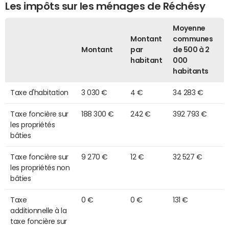
Les impôts sur les ménages de Réchésy
Moyenne
Montant
communes
Montant
par
de 500 à 2
habitant
000
habitants
Taxe d'habitation
3 030 €
4 €
34 283 €
Taxe foncière sur
188 300 €
242 €
392 793 €
les propriétés
bâties
Taxe foncière sur
9 270 €
12 €
32 527 €
les propriétés non
bâties
Taxe
0 €
0 €
131 €
additionnelle à la
taxe foncière sur