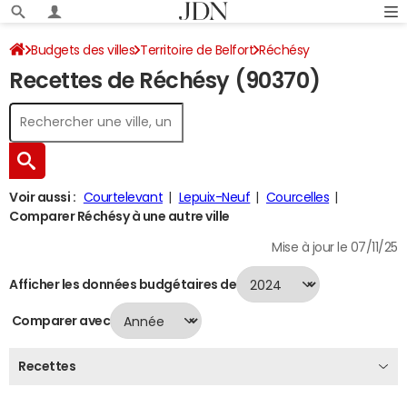
Budgets des villes
Territoire de Belfort
Réchésy
Recettes de Réchésy (90370)
Recettes 2024
Voir aussi :
Courtelevant
Lepuix-Neuf
Courcelles
Comparer Réchésy à une autre ville
Mise à jour le 07/11/25
Afficher les données budgétaires de
Comparer avec
Recettes