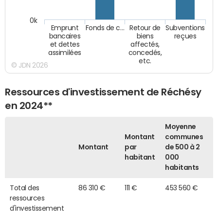
0k
Emprunt
Fonds de c…
Retour de
Subventions
bancaires
biens
reçues
et dettes
affectés,
assimilées
concedés,
etc.
© JDN 2026
Ressources d'investissement de Réchésy
en 2024**
Moyenne
Montant
communes
Montant
par
de 500 à 2
habitant
000
habitants
Total des
86 310 €
111 €
453 560 €
ressources
d'investissement