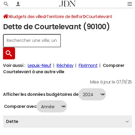
Budgets des villes
Territoire de Belfort
Courtelevant
Dette de Courtelevant (90100)
Dette au 31/12/2024
Voir aussi :
Lepuix-Neuf
Réchésy
Florimont
Comparer
Courtelevant à une autre ville
Mise à jour le 07/11/25
Afficher les données budgétaires de
Comparer avec
Dette