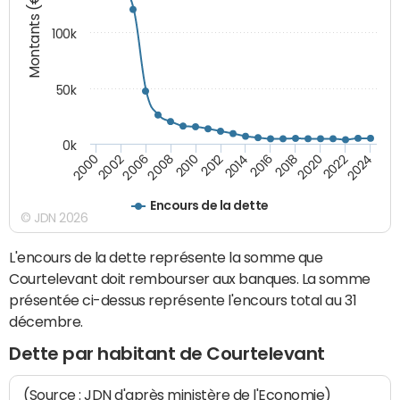
Montants (€)
100k
50k
0k
2008
2022
2002
2018
2014
2010
2024
2006
2020
2000
2016
2012
Encours de la dette
© JDN 2026
L'encours de la dette représente la somme que
Courtelevant doit rembourser aux banques. La somme
présentée ci-dessus représente l'encours total au 31
décembre.
Dette par habitant de Courtelevant
(Source : JDN d'après ministère de l'Economie)