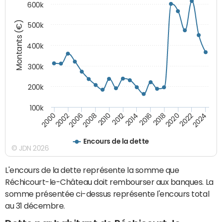
600k
Montants (€)
500k
400k
300k
200k
100k
2000
2022
2016
2010
2002
2024
2018
2012
2006
2020
2014
2008
Encours de la dette
© JDN 2026
L'encours de la dette représente la somme que
Réchicourt-le-Château doit rembourser aux banques. La
somme présentée ci-dessus représente l'encours total
au 31 décembre.