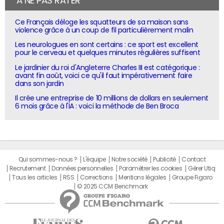
À NE PAS RATER
Ce Français déloge les squatteurs de sa maison sans
violence grâce à un coup de fil particulièrement malin
Les neurologues en sont certains : ce sport est excellent
pour le cerveau et quelques minutes régulières suffisent
Le jardinier du roi d'Angleterre Charles III est catégorique :
avant fin août, voici ce qu'il faut impérativement faire
dans son jardin
Il crée une entreprise de 10 millions de dollars en seulement
6 mois grâce à l'IA : voici la méthode de Ben Broca
Qui sommes-nous ?
L'équipe
Notre société
Publicité
Contact
Recrutement
Données personnelles
Paramétrer les cookies
Gérer Utiq
Tous les articles
RSS
Corrections
Mentions légales
Groupe Figaro
© 2025 CCM Benchmark