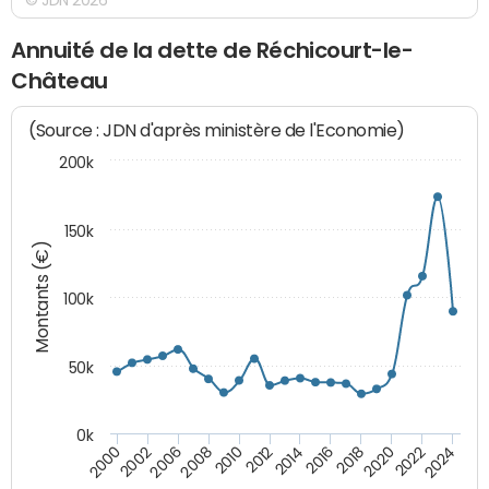
Annuité de la dette de Réchicourt-le-
Château
(Source : JDN d'après ministère de l'Economie)
200k
150k
Montants (€)
100k
50k
0k
2008
2022
2002
2018
2014
2010
2024
2006
2020
2000
2016
2012