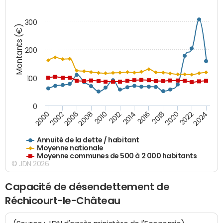
300
Montants (€)
200
100
0
2014
2008
2000
2024
2018
2012
2006
2022
2016
2010
2002
2020
Annuité de la dette / habitant
Moyenne nationale
Moyenne communes de 500 à 2 000 habitants
© JDN 2026
Capacité de désendettement de
Réchicourt-le-Château