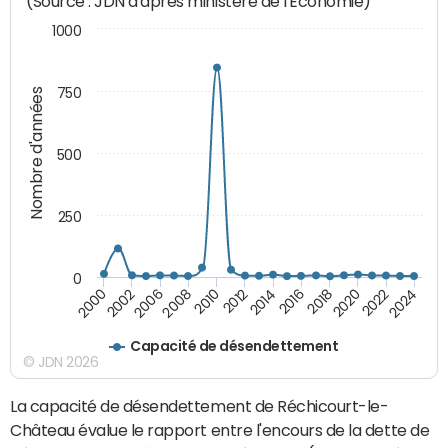
(Source : JDN d'après ministère de l'Economie)
1000
750
Nombre d'années
500
250
0
2024
2002
2010
2016
2022
2000
2008
2014
2020
2006
2012
2018
Capacité de désendettement
© JDN 2026
La capacité de désendettement de Réchicourt-le-
Château évalue le rapport entre l'encours de la dette de