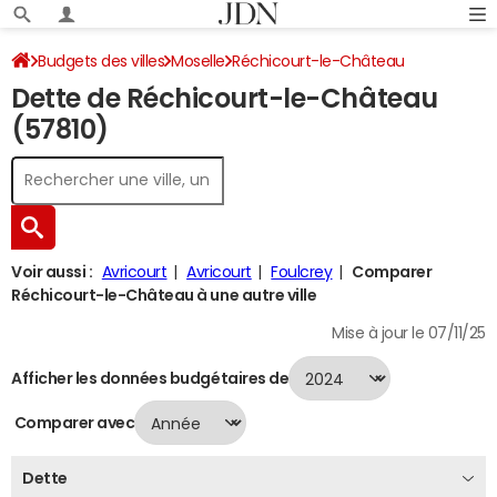
Budgets des villes
Moselle
Réchicourt-le-Château
Dette de Réchicourt-le-Château
Dette au 31/12/2024
(57810)
Voir aussi :
Avricourt
Avricourt
Foulcrey
Comparer
Réchicourt-le-Château à une autre ville
Mise à jour le 07/11/25
Afficher les données budgétaires de
Comparer avec
Dette