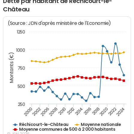
Dette par habitant de Réchicourt-le-
Château
(Source : JDN d'après ministère de l'Economie)
1250
1000
Montants (€)
750
500
250
2018
2002
2022
2008
2012
2016
2000
2020
2006
2024
2010
2014
Réchicourt-le-Château
Moyenne nationale
Moyenne communes de 500 à 2 000 habitants
© JDN 2026