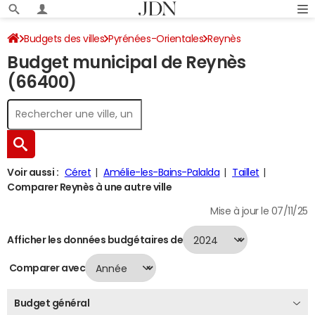
Budgets des villes
Pyrénées-Orientales
Reynès
Budget municipal de Reynès
Budget 2024
(66400)
Voir aussi :
Céret
Amélie-les-Bains-Palalda
Taillet
Comparer Reynès à une autre ville
Mise à jour le 07/11/25
Afficher les données budgétaires de
Comparer avec
Budget général