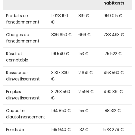
habitants
Produits de
1 028 190
819 €
959 015 €
fonctionnement
€
Charges de
836 650 €
666 €
783 493 €
fonctionnement
Résultat
191 540 €
153 €
175 522 €
comptable
Ressources
3 317 330
2 641 €
453 560 €
d'investissement
€
Emplois
3 263 560
2 598 €
490 361 €
d'investissement
€
Capacité
194 850 €
155 €
188 312 €
d'autofinancement
Fonds de
165 940 €
132 €
578 279 €