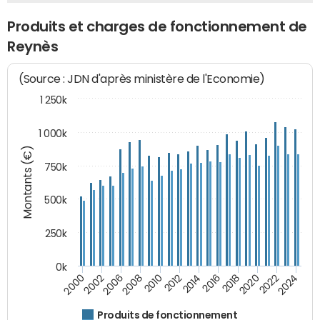
Produits et charges de fonctionnement de
Reynès
(Source : JDN d'après ministère de l'Economie)
1 250k
1 000k
Montants (€)
750k
500k
250k
0k
2016
2014
2012
2010
2008
2006
2002
2000
2024
2022
2020
2018
Produits de fonctionnement