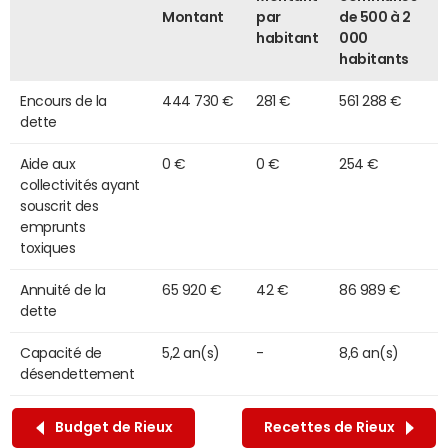
Montant
par
de 500 à 2
habitant
000
habitants
Encours de la
444 730 €
281 €
561 288 €
dette
Aide aux
0 €
0 €
254 €
collectivités ayant
souscrit des
emprunts
toxiques
Annuité de la
65 920 €
42 €
86 989 €
dette
Capacité de
5,2 an(s)
-
8,6 an(s)
désendettement
Budget de Rieux
Recettes de Rieux