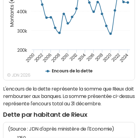
Montants (€)
400k
300k
200k
2000
2022
2016
2010
2002
2024
2018
2012
2006
2020
2014
2008
Encours de la dette
© JDN 2026
L'encours de la dette représente la somme que Rieux doit
rembourser aux banques. La somme présentée ci-dessus
représente l'encours total au 31 décembre.
Dette par habitant de Rieux
(Source : JDN d'après ministère de l'Economie)
1250