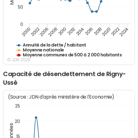
50
0
2014
2008
2000
2024
2018
2012
2006
2022
2016
2010
2002
2020
Annuité de la dette / habitant
Moyenne nationale
Moyenne communes de 500 à 2 000 habitants
© JDN 2026
Capacité de désendettement de Rigny-
Ussé
(Source : JDN d'après ministère de l'Economie)
25
20
15