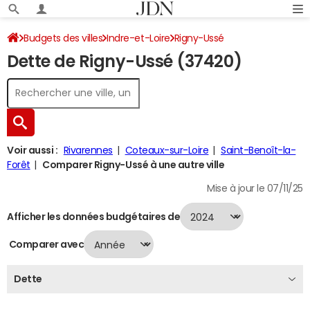
Budgets des villes
Indre-et-Loire
Rigny-Ussé
Dette de Rigny-Ussé (37420)
Dette au 31/12/2024
Voir aussi :
Rivarennes
Coteaux-sur-Loire
Saint-Benoît-la-
Forêt
Comparer Rigny-Ussé à une autre ville
Mise à jour le 07/11/25
Afficher les données budgétaires de
Comparer avec
Dette