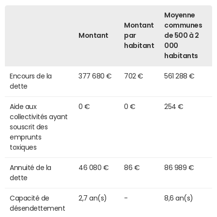
Moyenne
Montant
communes
Montant
par
de 500 à 2
habitant
000
habitants
Encours de la
377 680 €
702 €
561 288 €
dette
Aide aux
0 €
0 €
254 €
collectivités ayant
souscrit des
emprunts
toxiques
Annuité de la
46 080 €
86 €
86 989 €
dette
Capacité de
2,7 an(s)
-
8,6 an(s)
désendettement