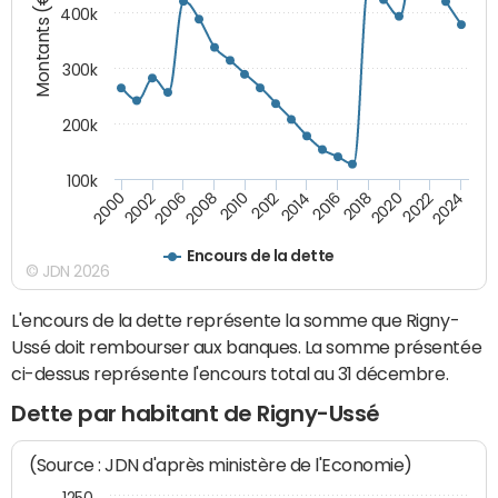
Montants (€)
400k
300k
200k
100k
2000
2022
2016
2010
2002
2024
2018
2012
2006
2020
2014
2008
Encours de la dette
© JDN 2026
L'encours de la dette représente la somme que Rigny-
Ussé doit rembourser aux banques. La somme présentée
ci-dessus représente l'encours total au 31 décembre.
Dette par habitant de Rigny-Ussé
(Source : JDN d'après ministère de l'Economie)
1250