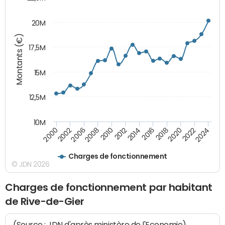
20M
Montants (€)
17,5M
15M
12,5M
10M
2006
2016
2010
2020
2002
2014
2024
2008
2018
2000
2012
2022
Charges de fonctionnement
© JDN 2026
Charges de fonctionnement par habitant
de Rive-de-Gier
(Source : JDN d'après ministère de l'Economie)