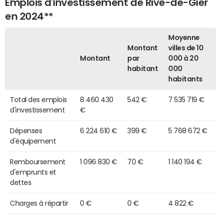
Emplois d'investissement de Rive-de-Gier
en 2024**
Moyenne
Montant
villes de 10
Montant
par
000 à 20
habitant
000
habitants
Total des emplois
8 460 430
542 €
7 535 719 €
d'investissement
€
Dépenses
6 224 610 €
399 €
5 768 672 €
d'équipement
Remboursement
1 096 830 €
70 €
1 140 194 €
d'emprunts et
dettes
Charges à répartir
0 €
0 €
4 822 €