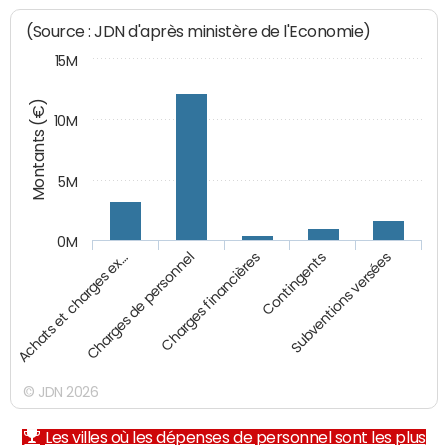
(Source : JDN d'après ministère de l'Economie)
15M
Montants (€)
10M
5M
0M
Charges financières
Contingents
Subventions versées
Achats et charges ex…
Charges de personnel
© JDN 2026
Les villes où les dépenses de personnel sont les plus