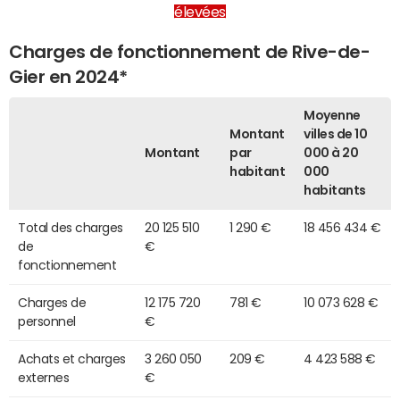
élevées
Charges de fonctionnement de Rive-de-
Gier en 2024*
Moyenne
Montant
villes de 10
Montant
par
000 à 20
habitant
000
habitants
Total des charges
20 125 510
1 290 €
18 456 434 €
de
€
fonctionnement
Charges de
12 175 720
781 €
10 073 628 €
personnel
€
Achats et charges
3 260 050
209 €
4 423 588 €
externes
€