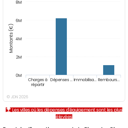
8M
6M
Montants (€)
4M
2M
0M
Charges à
Dépenses …
Immobilisa…
Rembours…
répartir
© JDN 2026
Les villes où les dépenses d'équipement sont les plus
élevées