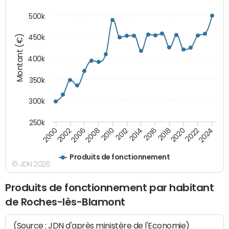
500k
Montant (€)
450k
400k
350k
300k
250k
2000
2022
2016
2010
2002
2024
2018
2012
2006
2020
2014
2008
Produits de fonctionnement
© JDN 2026
Produits de fonctionnement par habitant
de Roches-lès-Blamont
(Source : JDN d'après ministère de l'Economie)