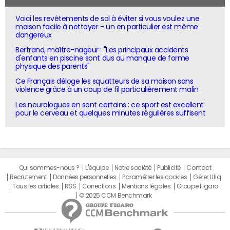
Voici les revêtements de sol à éviter si vous voulez une
maison facile à nettoyer - un en particulier est même
dangereux
Bertrand, maître-nageur : "Les principaux accidents
d'enfants en piscine sont dus au manque de forme
physique des parents"
Ce Français déloge les squatteurs de sa maison sans
violence grâce à un coup de fil particulièrement malin
Les neurologues en sont certains : ce sport est excellent
pour le cerveau et quelques minutes régulières suffisent
Qui sommes-nous ?
L'équipe
Notre société
Publicité
Contact
Recrutement
Données personnelles
Paramétrer les cookies
Gérer Utiq
Tous les articles
RSS
Corrections
Mentions légales
Groupe Figaro
© 2025 CCM Benchmark