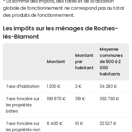
*
La somme des impôts, des taxes et de la dotation
globale de fonctionnement ne correspond pas au total
des produits de fonctionnement.
Les impôts sur les ménages de Roches-
lès-Blamont
Moyenne
Montant
communes
Montant
par
de 500 à 2
habitant
000
habitants
Taxe d'habitation
1 200 €
2 €
34 283 €
Taxe foncière sur
199 870 €
319 €
392 793 €
les propriétés
bâties
Taxe foncière sur
6 400 €
10 €
32 527 €
les propriétés non