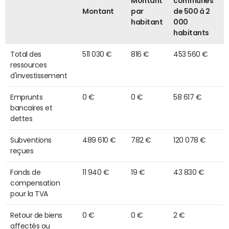
Montant
communes
Montant
par
de 500 à 2
habitant
000
habitants
Total des
511 030 €
816 €
453 560 €
ressources
d'investissement
Emprunts
0 €
0 €
58 617 €
bancaires et
dettes
Subventions
489 610 €
782 €
120 078 €
reçues
Fonds de
11 940 €
19 €
43 830 €
compensation
pour la TVA
Retour de biens
0 €
0 €
2 €
affectés ou