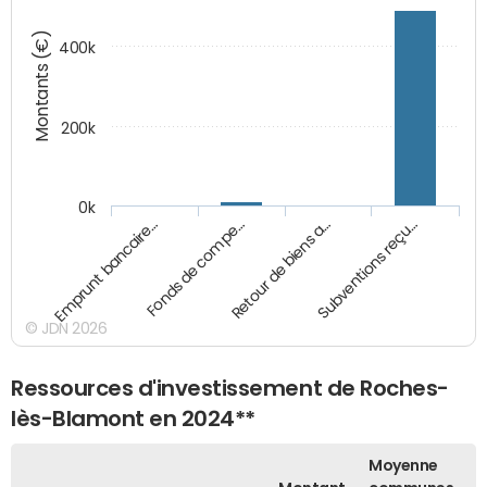
Montants (€)
400k
200k
0k
Emprunt bancaire…
Fonds de compe…
Retour de biens a…
Subventions reçu…
© JDN 2026
Ressources d'investissement de Roches-
lès-Blamont en 2024**
Moyenne