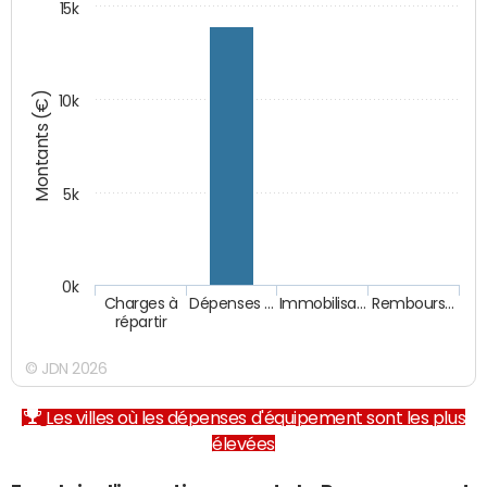
15k
Montants (€)
10k
5k
0k
Charges à
Dépenses …
Immobilisa…
Rembours…
répartir
© JDN 2026
Les villes où les dépenses d'équipement sont les plus
élevées