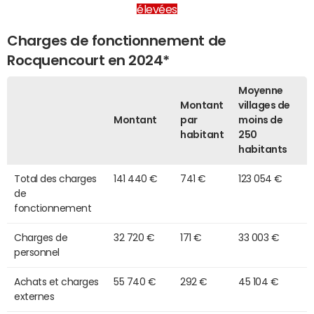
élevées
Charges de fonctionnement de
Rocquencourt en 2024*
Moyenne
Montant
villages de
Montant
par
moins de
habitant
250
habitants
Total des charges
141 440 €
741 €
123 054 €
de
fonctionnement
Charges de
32 720 €
171 €
33 003 €
personnel
Achats et charges
55 740 €
292 €
45 104 €
externes