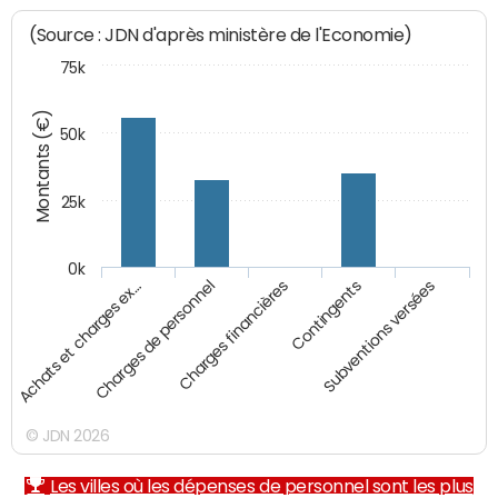
(Source : JDN d'après ministère de l'Economie)
75k
Montants (€)
50k
25k
0k
Achats et charges ex…
Charges de personnel
Charges financières
Contingents
Subventions versées
© JDN 2026
Les villes où les dépenses de personnel sont les plus