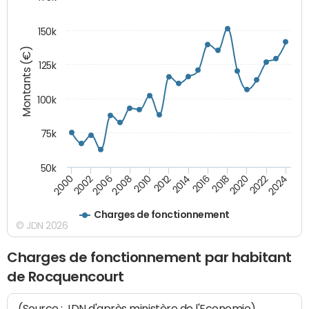
150k
Montants (€)
125k
100k
75k
50k
2024
2002
2010
2016
2022
2000
2008
2014
2020
2006
2012
2018
Charges de fonctionnement
© JDN 2026
Charges de fonctionnement par habitant
de Rocquencourt
(Source : JDN d'après ministère de l'Economie)