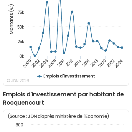
Montants (€)
75k
50k
25k
0k
2024
2002
2010
2016
2022
2000
2008
2014
2020
2006
2012
2018
Emplois d'investissement
© JDN 2026
Emplois d'investissement par habitant de
Rocquencourt
(Source : JDN d'après ministère de l'Economie)
800