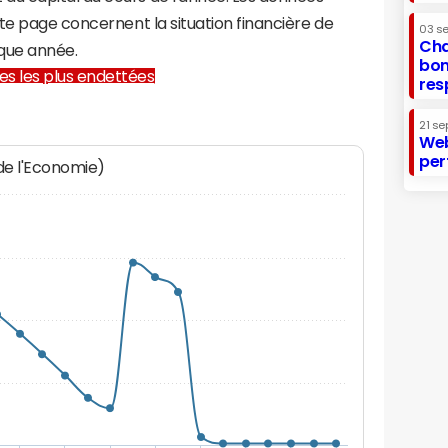
te page concernent la situation financière de
03 s
Cha
que année.
bon
lles les plus endettées
res
21 se
Web
per
 de l'Economie)