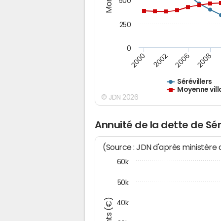
500
250
0
2000
2002
2006
2008
Sérévillers
Moyenne vill
© JDN 2026
Annuité de la dette de Sér
(Source : JDN d'après ministère
60k
50k
40k