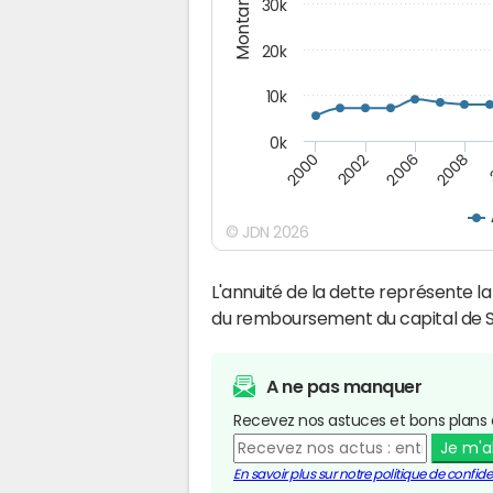
Montants (€)
30k
20k
10k
0k
2008
2006
2002
2000
© JDN 2026
L'annuité de la dette représente 
du remboursement du capital de Sé
A ne pas manquer
Recevez nos astuces et bons plans 
Je m'
En savoir plus sur notre politique de confiden