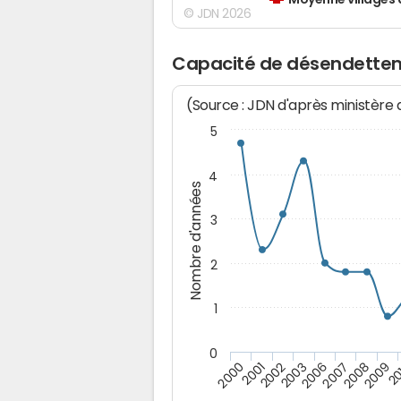
Moyenne villages 
© JDN 2026
Capacité de désendetteme
(Source : JDN d'après ministère
5
4
Nombre d'années
3
2
1
0
2009
20
2000
2001
2002
2003
2006
2007
2008