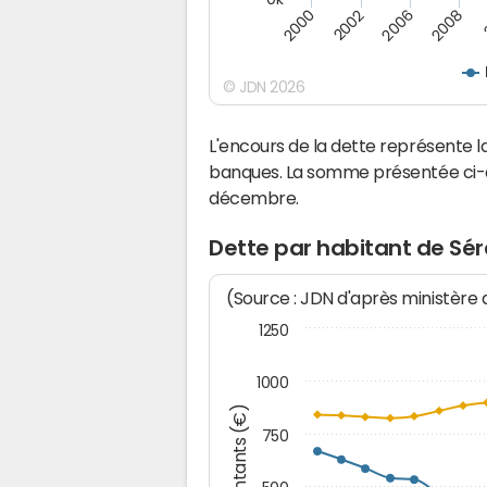
2008
2006
2002
2000
© JDN 2026
L'encours de la dette représente 
banques. La somme présentée ci-de
décembre.
Dette par habitant de Séré
(Source : JDN d'après ministère
1250
1000
Montants (€)
750