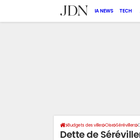
IA NEWS
TECH
Budgets des villes
Oise
Sérévillers
Dette de Sérévill