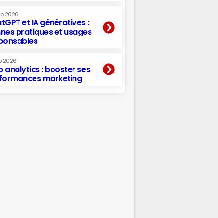
ep 2026
tGPT et IA génératives :
nes pratiques et usages
ponsables
p 2026
 analytics : booster ses
formances marketing