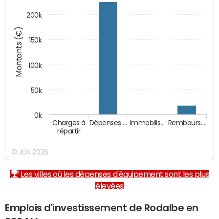
200k
Montants (€)
150k
100k
50k
0k
Charges à
Dépenses …
Immobilis…
Rembours…
répartir
© JDN 2026
Les villes où les dépenses d'équipement sont les plus
élevées
Emplois d'investissement de Rodalbe en