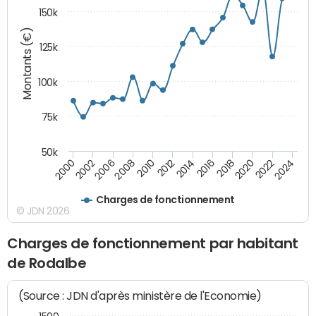
150k
Montants (€)
125k
100k
75k
50k
2024
2002
2010
2016
2022
2000
2008
2014
2020
2006
2012
2018
Charges de fonctionnement
© JDN 2026
Charges de fonctionnement par habitant
de Rodalbe
(Source : JDN d'après ministère de l'Economie)