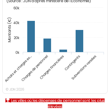
(Source : JDN d'après ministère de l'Economie)
60k
Montants (€)
40k
20k
0k
Charges financières
Achats et charges ex…
Contingents
Charges de personnel
Subventions versées
© JDN 2026
Les villes où les dépenses de personnel sont les plus
élevées