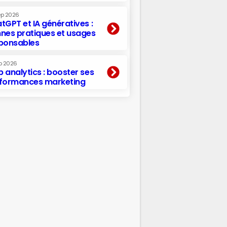
ep 2026
tGPT et IA génératives :
nes pratiques et usages
ponsables
p 2026
 analytics : booster ses
formances marketing