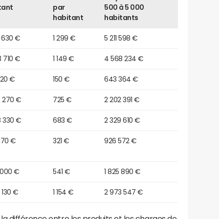
tant
par
500 à 5 000
habitant
habitants
 630 €
1 299 €
5 211 598 €
 710 €
1 149 €
4 568 234 €
920 €
150 €
643 364 €
8 270 €
725 €
2 202 391 €
8 330 €
683 €
2 329 610 €
 970 €
321 €
926 572 €
 000 €
541 €
1 825 890 €
 130 €
1 154 €
2 973 547 €
a différence entre les produits et les charges de