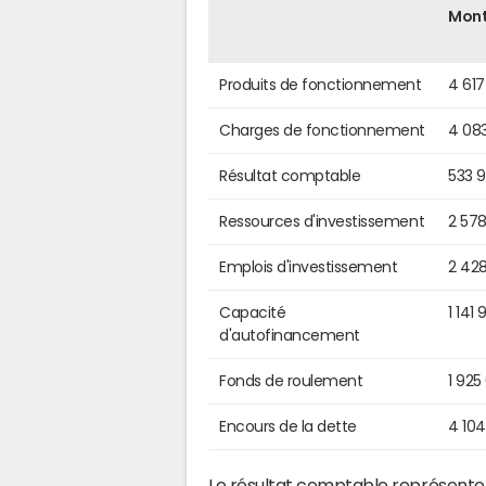
Mon
Produits de fonctionnement
4 617
Charges de fonctionnement
4 083
Résultat comptable
533 
Ressources d'investissement
2 57
Emplois d'investissement
2 42
Capacité
1 141
d'autofinancement
Fonds de roulement
1 925
Encours de la dette
4 104
Le résultat comptable représente l