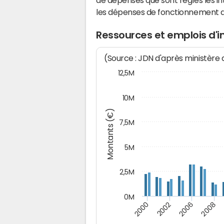
de dépenses que sont réglés les in
les dépenses de fonctionnement 
Ressources et emplois d'
(Source : JDN d'après ministère
12,5M
10M
Montants (€)
7,5M
5M
2,5M
0M
2006
2000
2008
2002