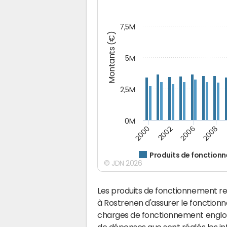
7,5M
Montants (€)
5M
2,5M
0M
2000
2006
2002
2008
Produits de fonction
© JDN 2026
Les produits de fonctionnement r
à Rostrenen d'assurer le fonctio
charges de fonctionnement englobe