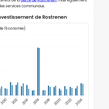
térêts de la
dette de Rostrenen
, mais également
des services communaux.
investissement de Rostrenen
 de l'Economie)
2020
2010
2016
2022
2012
2018
2024
2014