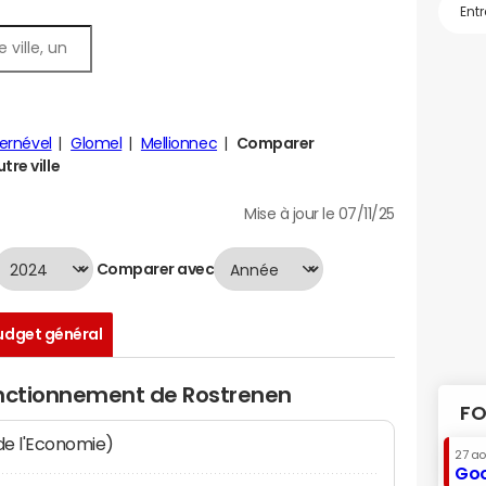
ernével
Glomel
Mellionnec
Comparer
tre ville
Mise à jour le 07/11/25
Comparer avec
udget général
onctionnement de Rostrenen
FO
 de l'Economie)
27 a
Goo