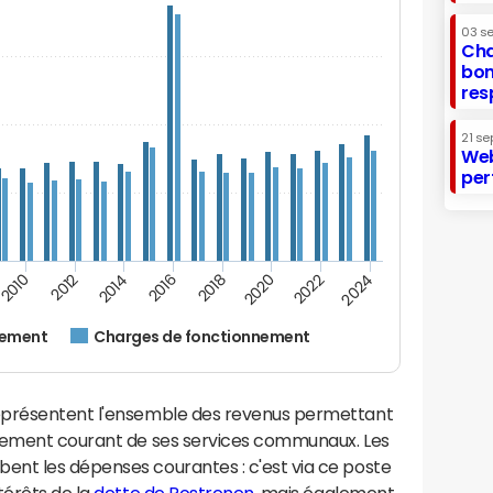
03 s
Cha
bon
res
21 se
Web
per
2020
2024
2010
2014
2018
2022
2012
2016
nement
Charges de fonctionnement
eprésentent l'ensemble des revenus permettant
nnement courant de ses services communaux. Les
nt les dépenses courantes : c'est via ce poste