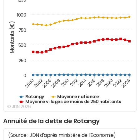
1000
Montants (€)
750
500
250
0
2018
2002
2022
2008
2012
2016
2000
2020
2006
2024
2010
2014
Rotangy
Moyenne nationale
Moyenne villages de moins de 250 habitants
© JDN 2026
Annuité de la dette de Rotangy
(Source : JDN d'après ministère de l'Economie)