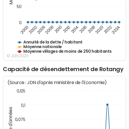
50
0
2014
2008
2000
2024
2018
2012
2006
2022
2016
2010
2002
2020
Annuité de la dette / habitant
Moyenne nationale
Moyenne villages de moins de 250 habitants
© JDN 2026
Capacité de désendettement de Rotangy
(Source : JDN d'après ministère de l'Economie)
0,125
0,1
Nombre d'années
0,075