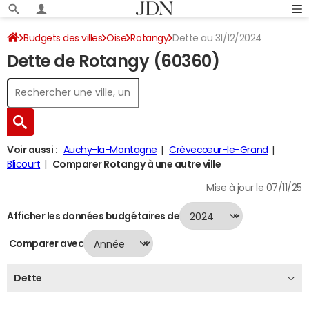
Budgets des villes
Oise
Rotangy
Dette au 31/12/2024
Dette de Rotangy (60360)
Voir aussi :
Auchy-la-Montagne
Crèvecœur-le-Grand
Blicourt
Comparer Rotangy à une autre ville
Mise à jour le 07/11/25
Afficher les données budgétaires de
Comparer avec
Dette