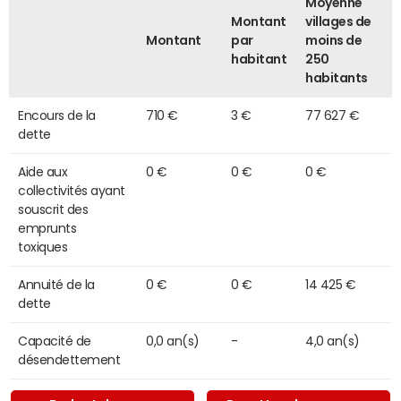
Moyenne
Montant
villages de
Montant
par
moins de
habitant
250
habitants
Encours de la
710 €
3 €
77 627 €
dette
Aide aux
0 €
0 €
0 €
collectivités ayant
souscrit des
emprunts
toxiques
Annuité de la
0 €
0 €
14 425 €
dette
Capacité de
0,0 an(s)
-
4,0 an(s)
désendettement