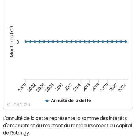
Montants (€)
0
2008
2022
2002
2018
2014
2010
2024
2006
2020
2000
2016
2012
Annuité de la dette
© JDN 2026
L'annuité de la dette représente la somme des intérêts
d'emprunts et du montant du remboursement du capital
de Rotangy.