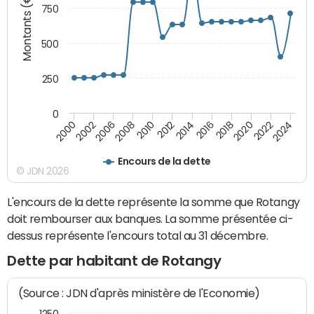
Montants (€)
750
500
250
0
2018
2002
2022
2008
2012
2016
2000
2020
2006
2024
2010
2014
Encours de la dette
© JDN 2026
L'encours de la dette représente la somme que Rotangy
doit rembourser aux banques. La somme présentée ci-
dessus représente l'encours total au 31 décembre.
Dette par habitant de Rotangy
(Source : JDN d'après ministère de l'Economie)
1250