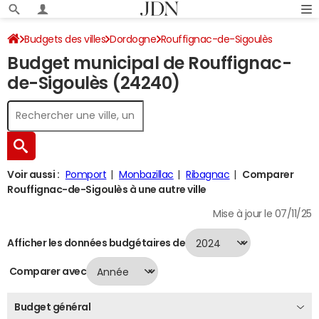
Budgets des villes
Dordogne
Rouffignac-de-Sigoulès
Budget municipal de Rouffignac-
Budget 2024
de-Sigoulès (24240)
Voir aussi :
Pomport
Monbazillac
Ribagnac
Comparer
Rouffignac-de-Sigoulès à une autre ville
Mise à jour le 07/11/25
Afficher les données budgétaires de
Comparer avec
Budget général