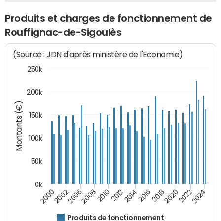
Produits et charges de fonctionnement de
Rouffignac-de-Sigoulès
(Source : JDN d'après ministère de l'Economie)
250k
200k
Montants (€)
150k
100k
50k
0k
2008
2022
2002
2018
2014
2010
2024
2006
2020
2000
2016
2012
Produits de fonctionnement