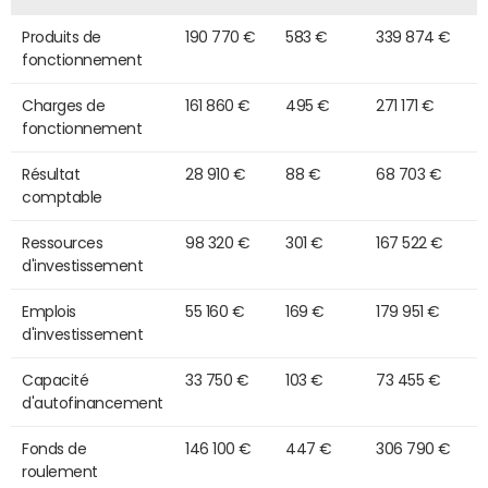
Produits de
190 770 €
583 €
339 874 €
fonctionnement
Charges de
161 860 €
495 €
271 171 €
fonctionnement
Résultat
28 910 €
88 €
68 703 €
comptable
Ressources
98 320 €
301 €
167 522 €
d'investissement
Emplois
55 160 €
169 €
179 951 €
d'investissement
Capacité
33 750 €
103 €
73 455 €
d'autofinancement
Fonds de
146 100 €
447 €
306 790 €
roulement