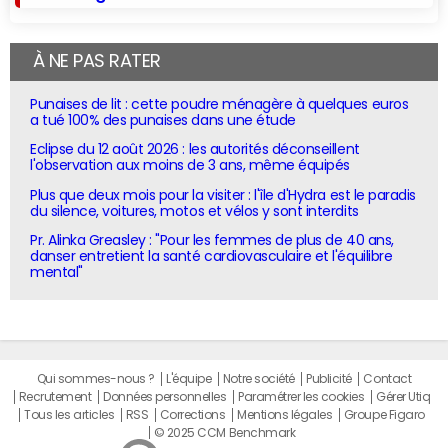
À NE PAS RATER
Punaises de lit : cette poudre ménagère à quelques euros
a tué 100% des punaises dans une étude
Eclipse du 12 août 2026 : les autorités déconseillent
l'observation aux moins de 3 ans, même équipés
Plus que deux mois pour la visiter : l'île d'Hydra est le paradis
du silence, voitures, motos et vélos y sont interdits
Pr. Alinka Greasley : "Pour les femmes de plus de 40 ans,
danser entretient la santé cardiovasculaire et l'équilibre
mental"
Qui sommes-nous ?
L'équipe
Notre société
Publicité
Contact
Recrutement
Données personnelles
Paramétrer les cookies
Gérer Utiq
Tous les articles
RSS
Corrections
Mentions légales
Groupe Figaro
© 2025 CCM Benchmark