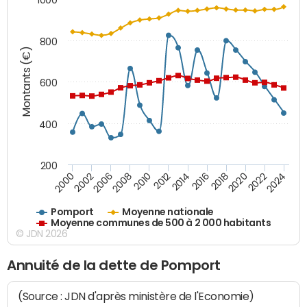
800
Montants (€)
600
400
200
2018
2002
2022
2008
2012
2016
2000
2020
2006
2024
2010
2014
Pomport
Moyenne nationale
Moyenne communes de 500 à 2 000 habitants
© JDN 2026
Annuité de la dette de Pomport
(Source : JDN d'après ministère de l'Economie)