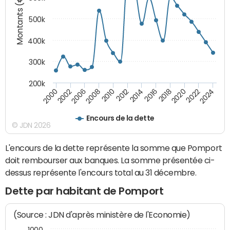
Montants (€)
500k
400k
300k
200k
2000
2022
2016
2010
2002
2024
2018
2012
2006
2020
2014
2008
Encours de la dette
© JDN 2026
L'encours de la dette représente la somme que Pomport
doit rembourser aux banques. La somme présentée ci-
dessus représente l'encours total au 31 décembre.
Dette par habitant de Pomport
(Source : JDN d'après ministère de l'Economie)
1000