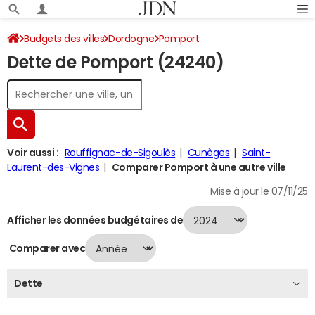
Budgets des villes
Dordogne
Pomport
Dette de Pomport (24240)
Dette au 31/12/2024
Voir aussi :
Rouffignac-de-Sigoulès
Cunèges
Saint-
Laurent-des-Vignes
Comparer Pomport à une autre ville
Mise à jour le 07/11/25
Afficher les données budgétaires de
Comparer avec
Dette