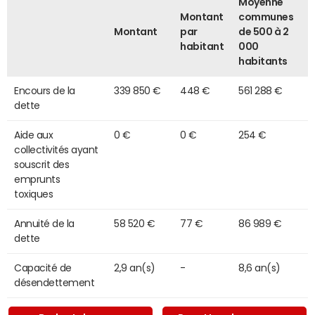
Moyenne
Montant
communes
Montant
par
de 500 à 2
habitant
000
habitants
Encours de la
339 850 €
448 €
561 288 €
dette
Aide aux
0 €
0 €
254 €
collectivités ayant
souscrit des
emprunts
toxiques
Annuité de la
58 520 €
77 €
86 989 €
dette
Capacité de
2,9 an(s)
-
8,6 an(s)
désendettement