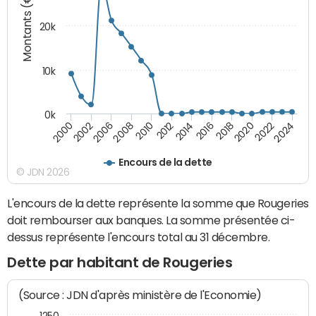
Montants (€)
20k
10k
0k
2020
2010
2016
2006
2022
2012
2000
2018
2008
2024
2014
2002
Encours de la dette
© JDN 2026
L'encours de la dette représente la somme que Rougeries
doit rembourser aux banques. La somme présentée ci-
dessus représente l'encours total au 31 décembre.
Dette par habitant de Rougeries
(Source : JDN d'après ministère de l'Economie)
1250