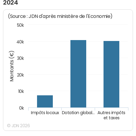
2024
(Source : JDN d'après ministère de l'Economie)
50k
40k
Montants (€)
30k
20k
10k
0k
Impôts locaux
Dotation global…
Autres impôts
et taxes
© JDN 2026