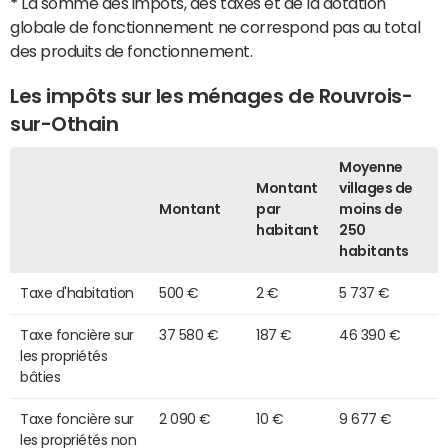
*
La somme des impôts, des taxes et de la dotation
globale de fonctionnement ne correspond pas au total
des produits de fonctionnement.
Les impôts sur les ménages de Rouvrois-
sur-Othain
Moyenne
Montant
villages de
Montant
par
moins de
habitant
250
habitants
Taxe d'habitation
500 €
2 €
5 737 €
Taxe foncière sur
37 580 €
187 €
46 390 €
les propriétés
bâties
Taxe foncière sur
2 090 €
10 €
9 677 €
les propriétés non