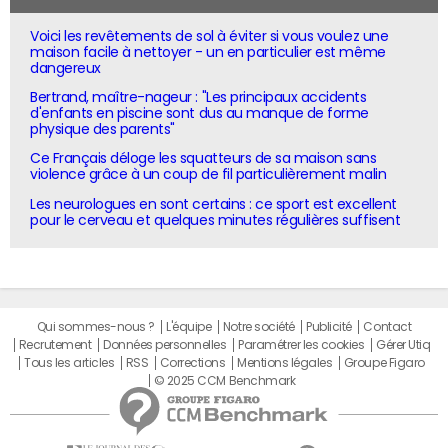
Voici les revêtements de sol à éviter si vous voulez une
maison facile à nettoyer - un en particulier est même
dangereux
Bertrand, maître-nageur : "Les principaux accidents
d'enfants en piscine sont dus au manque de forme
physique des parents"
Ce Français déloge les squatteurs de sa maison sans
violence grâce à un coup de fil particulièrement malin
Les neurologues en sont certains : ce sport est excellent
pour le cerveau et quelques minutes régulières suffisent
Qui sommes-nous ?
L'équipe
Notre société
Publicité
Contact
Recrutement
Données personnelles
Paramétrer les cookies
Gérer Utiq
Tous les articles
RSS
Corrections
Mentions légales
Groupe Figaro
© 2025 CCM Benchmark