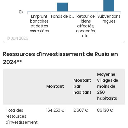
0k
Emprunt
Fonds de c…
Retour de
Subventions
bancaires
biens
reçues
et dettes
affectés,
assimilées
concedés,
etc.
© JDN 2026
Ressources d'investissement de Rusio en
2024**
Moyenne
Montant
villages de
Montant
par
moins de
habitant
250
habitants
Total des
164 250 €
2 607 €
86 130 €
ressources
d'investissement