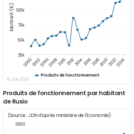
Montant (€)
100k
75k
50k
25k
2024
2002
2010
2016
2022
2000
2008
2014
2020
2006
2012
2018
Produits de fonctionnement
© JDN 2026
Produits de fonctionnement par habitant
de Rusio
(Source : JDN d'après ministère de l'Economie)
2500