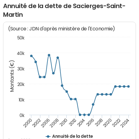
Annuité de la dette de Sacierges-Saint-
Martin
(Source : JDN d'après ministère de l'Economie)
50k
40k
Montants (€)
30k
20k
10k
0k
2020
2010
2016
2006
2022
2012
2000
2018
2008
2024
2014
2002
Annuité de la dette