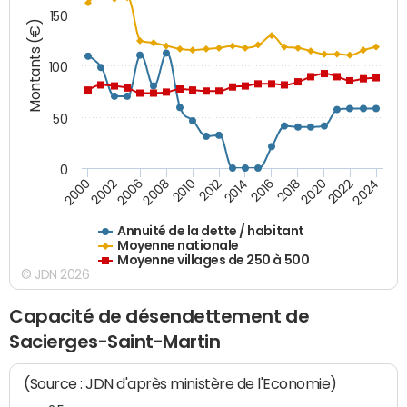
150
Montants (€)
100
50
0
2014
2008
2000
2024
2018
2012
2006
2022
2016
2010
2002
2020
Annuité de la dette / habitant
Moyenne nationale
Moyenne villages de 250 à 500
© JDN 2026
Capacité de désendettement de
Sacierges-Saint-Martin
(Source : JDN d'après ministère de l'Economie)