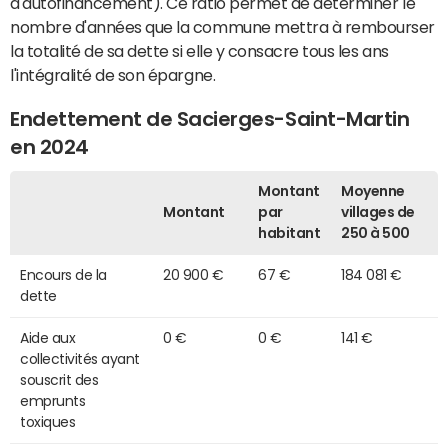
d'autofinancement). Ce ratio permet de déterminer le
nombre d'années que la commune mettra à rembourser
la totalité de sa dette si elle y consacre tous les ans
l'intégralité de son épargne.
Endettement de Sacierges-Saint-Martin
en 2024
Montant
Moyenne
Montant
par
villages de
habitant
250 à 500
Encours de la
20 900 €
67 €
184 081 €
dette
Aide aux
0 €
0 €
141 €
collectivités ayant
souscrit des
emprunts
toxiques