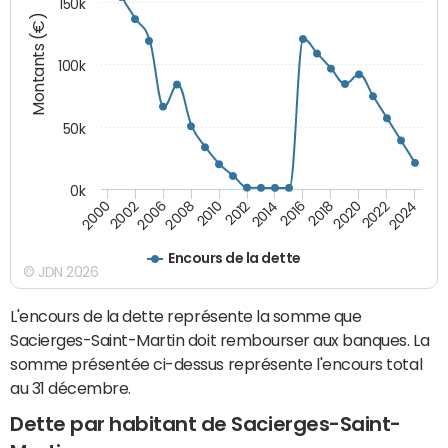
150k
Montants (€)
100k
50k
0k
2008
2022
2002
2018
2014
2010
2024
2006
2020
2000
2016
2012
Encours de la dette
© JDN 2026
L'encours de la dette représente la somme que
Sacierges-Saint-Martin doit rembourser aux banques. La
somme présentée ci-dessus représente l'encours total
au 31 décembre.
Dette par habitant de Sacierges-Saint-