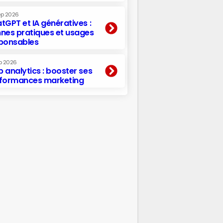
ep 2026
tGPT et IA génératives :
nes pratiques et usages
ponsables
p 2026
 analytics : booster ses
formances marketing