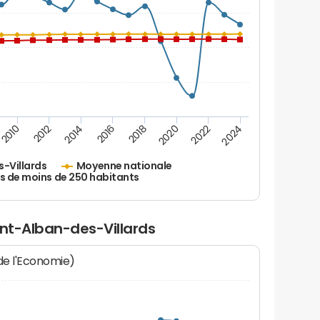
2024
2022
2020
2018
2016
2014
2012
2010
-Villards
Moyenne nationale
s de moins de 250 habitants
int-Alban-des-Villards
 de l'Economie)