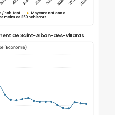
2010
2012
2014
2016
2018
2020
2022
2024
e / habitant
Moyenne nationale
de moins de 250 habitants
ent de Saint-Alban-des-Villards
 de l'Economie)