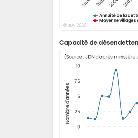
2000
2002
2006
2008
Annuité de la dett
Moyenne villages 
© JDN 2026
Capacité de désendettem
(Source : JDN d'après ministère
10
7,5
Nombre d'années
5
2,5
0