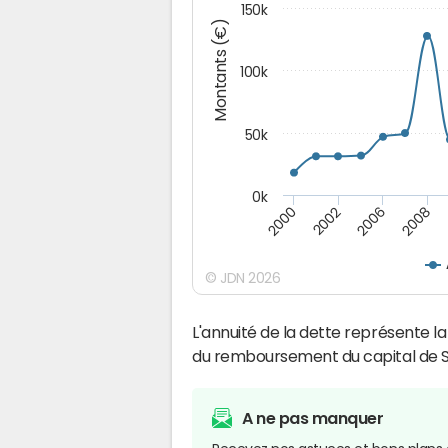
150k
Montants (€)
100k
50k
0k
2008
2006
2002
2000
© JDN 2026
L'annuité de la dette représente 
du remboursement du capital de S
A ne pas manquer