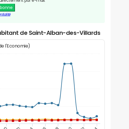
directement par e-mail.
abonne
tialité
abitant de Saint-Alban-des-Villards
 de l'Economie)