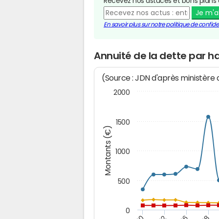
Recevez nos astuces et bons plans 
Je m'
En savoir plus sur notre politique de confiden
Annuité de la dette par h
(Source : JDN d'après ministère
2000
1500
Montants (€)
1000
500
0