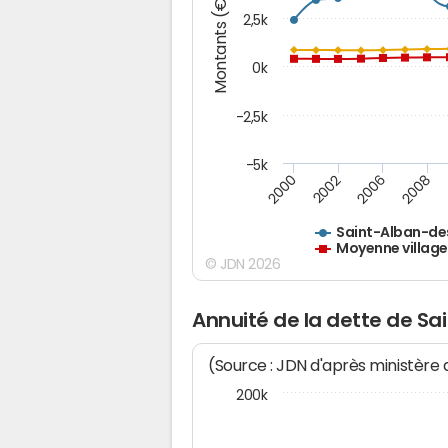
Montants (€)
2,5k
0k
-2,5k
-5k
2008
2006
2002
2000
Saint-Alban-des
Moyenne village
© JDN 2026
Annuité de la dette de Sa
(Source : JDN d'après ministère
200k