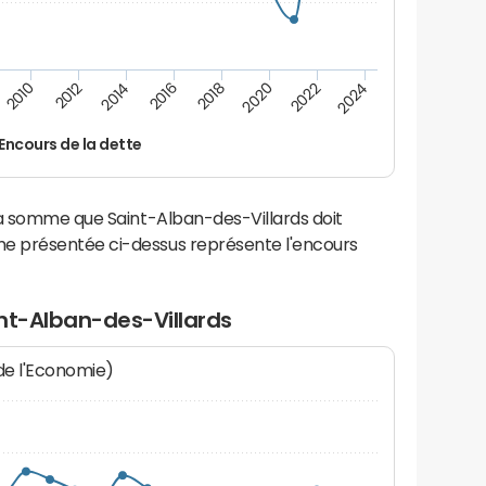
2010
2012
2014
2016
2018
2020
2022
2024
Encours de la dette
la somme que Saint-Alban-des-Villards doit
e présentée ci-dessus représente l'encours
nt-Alban-des-Villards
 de l'Economie)