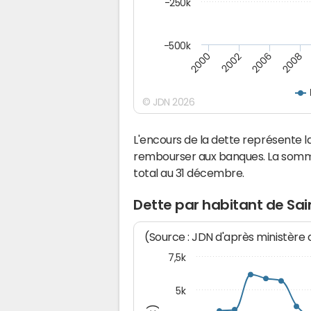
-250k
-500k
2000
2002
2006
2008
© JDN 2026
L'encours de la dette représente 
rembourser aux banques. La somm
total au 31 décembre.
Dette par habitant de Sai
(Source : JDN d'après ministère
7,5k
5k