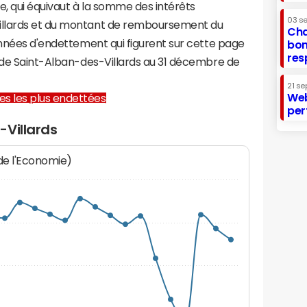
te, qui équivaut à la somme des intérêts
03 s
illards et du montant de remboursement du
Cha
onnées d'endettement qui figurent sur cette page
bon
res
e de Saint-Alban-des-Villards au 31 décembre de
21 se
Web
lles les plus endettées
per
-Villards
 de l'Economie)