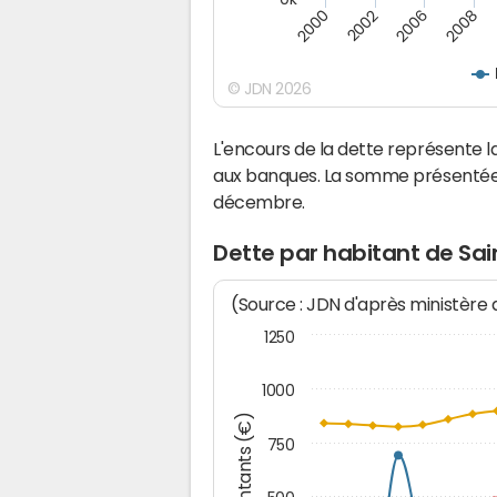
2008
2006
2002
2000
© JDN 2026
L'encours de la dette représente
aux banques. La somme présentée c
décembre.
Dette par habitant de Sa
(Source : JDN d'après ministère
1250
1000
Montants (€)
750