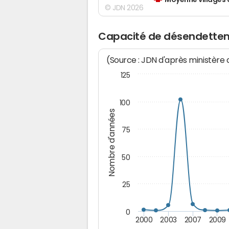
Moyenne villages 
© JDN 2026
Capacité de désendettem
(Source : JDN d'après ministère
125
100
Nombre d'années
75
50
25
0
2000
2003
2007
2009