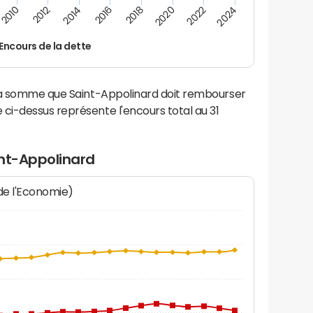
2024
2022
2020
2018
2016
2014
2012
2010
Encours de la dette
 la somme que Saint-Appolinard doit rembourser
i-dessus représente l'encours total au 31
int-Appolinard
 de l'Economie)