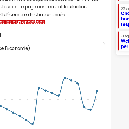
t sur cette page concernent la situation
03 s
Cha
u 31 décembre de chaque année.
bon
lles les plus endettées
res
d
21 se
Web
per
 de l'Economie)