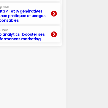
ep 2026
tGPT et IA génératives :
nes pratiques et usages
ponsables
p 2026
 analytics : booster ses
formances marketing