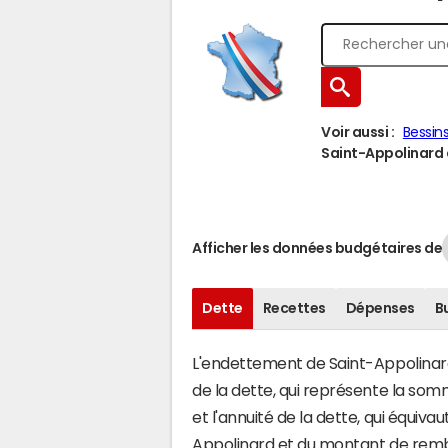
Voir aussi :
Bessin
Saint-Appolinard à
Afficher les données budgétaires de
Dette
Recettes
Dépenses
B
L'endettement de Saint-Appolinard 
de la dette, qui représente la so
et l'annuité de la dette, qui équiv
Appolinard et du montant de rembo