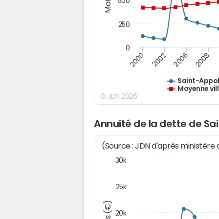
500
250
0
2000
2002
2006
2008
Saint-Appol
Moyenne vil
© JDN 2026
Annuité de la dette de Sa
(Source : JDN d'après ministère
30k
25k
20k