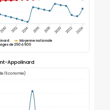
2010
2012
2014
2016
2018
2020
2022
2024
inard
Moyenne nationale
lages de 250 à 500
int-Appolinard
 de l'Economie)