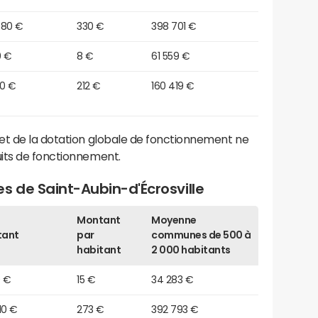
580 €
330 €
398 701 €
0 €
8 €
61 559 €
50 €
212 €
160 419 €
et de la dotation globale de fonctionnement ne
its de fonctionnement.
s de Saint-Aubin-d'Écrosville
Montant
Moyenne
tant
par
communes de 500 à
habitant
2 000 habitants
0 €
15 €
34 283 €
10 €
273 €
392 793 €