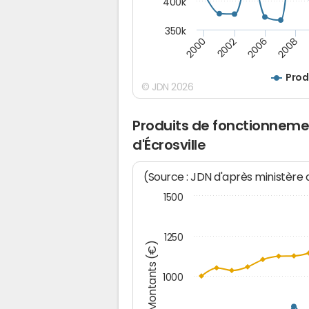
400k
350k
2000
2008
2006
2002
Prod
© JDN 2026
Produits de fonctionneme
d'Écrosville
(Source : JDN d'après ministère
1500
1250
Montants (€)
1000