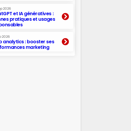
ep 2026
tGPT et IA génératives :
nes pratiques et usages
ponsables
p 2026
 analytics : booster ses
formances marketing