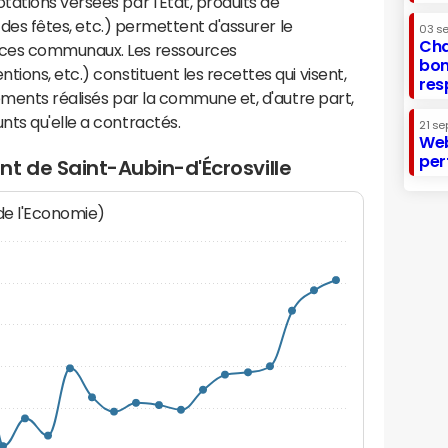
ations versées par l'Etat, produits de
s des fêtes, etc.) permettent d'assurer le
03 s
Cha
ices communaux. Les ressources
bon
ions, etc.) constituent les recettes qui visent,
res
sements réalisés par la commune et, d'autre part,
ts qu'elle a contractés.
21 se
Web
per
t de Saint-Aubin-d'Écrosville
 de l'Economie)