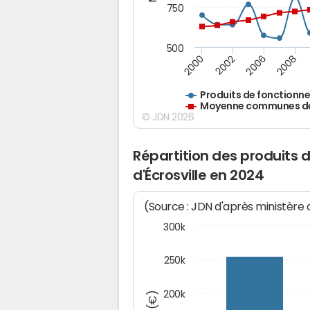
750
500
2000
2002
2006
2008
Produits de fonctionn
Moyenne communes de 
© JDN 2026
Répartition des produits
d'Écrosville en 2024
(Source : JDN d'après ministère
300k
250k
200k