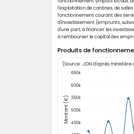
fonctionnement (impôts locaux, dot
l'exploitation de cantines, de salle
fonctionnement courant des serv
d'investissement (emprunts, subvent
d'une part, à financer les investis
à rembourser le capital des emprun
Produits de fonctionnemen
(Source : JDN d'après ministère
650k
600k
Montant (€)
550k
500k
450k