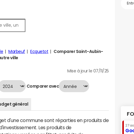
le
Marbeuf
Ecquetot
Comparer Saint-Aubin-
utre ville
Mise à jour le 07/11/25
Comparer avec
udget général
FO
dget d'une commune sont réparties en produits de
27 a
'investissement. Les produits de
Goo