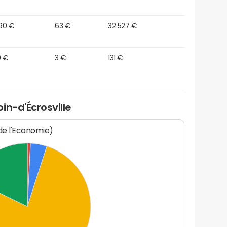
90 €
63 €
32 527 €
0 €
3 €
131 €
in-d'Écrosville
 de l'Economie)