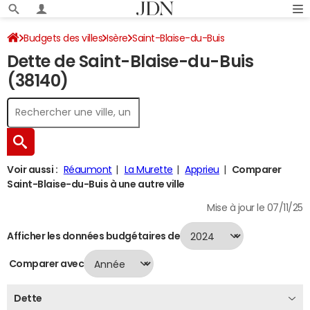
Budgets des villes
Isère
Saint-Blaise-du-Buis
Dette de Saint-Blaise-du-Buis
Dette au 31/12/2024
(38140)
Voir aussi :
Réaumont
La Murette
Apprieu
Comparer
Saint-Blaise-du-Buis à une autre ville
Mise à jour le 07/11/25
Afficher les données budgétaires de
Comparer avec
Dette