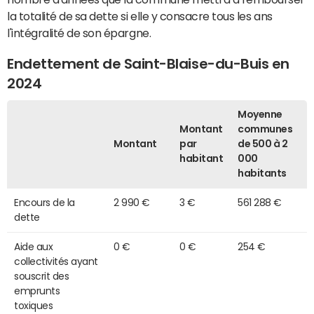
la totalité de sa dette si elle y consacre tous les ans
l'intégralité de son épargne.
Endettement de Saint-Blaise-du-Buis en
2024
Moyenne
Montant
communes
Montant
par
de 500 à 2
habitant
000
habitants
Encours de la
2 990 €
3 €
561 288 €
dette
Aide aux
0 €
0 €
254 €
collectivités ayant
souscrit des
emprunts
toxiques