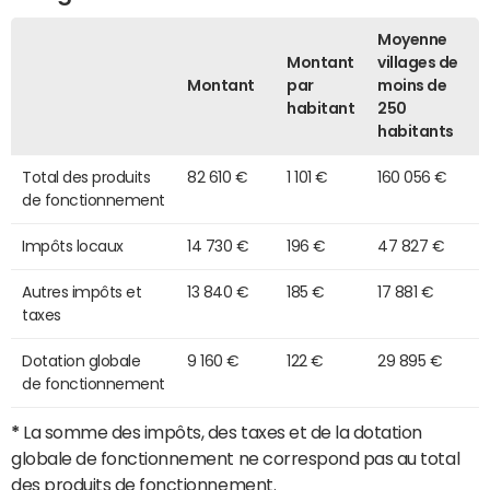
Moyenne
Montant
villages de
Montant
par
moins de
habitant
250
habitants
Total des produits
82 610 €
1 101 €
160 056 €
de fonctionnement
Impôts locaux
14 730 €
196 €
47 827 €
Autres impôts et
13 840 €
185 €
17 881 €
taxes
Dotation globale
9 160 €
122 €
29 895 €
de fonctionnement
*
La somme des impôts, des taxes et de la dotation
globale de fonctionnement ne correspond pas au total
des produits de fonctionnement.