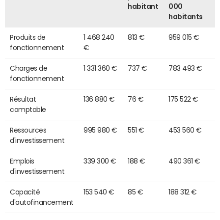
habitant
000
habitants
Produits de
1 468 240
813 €
959 015 €
fonctionnement
€
Charges de
1 331 360 €
737 €
783 493 €
fonctionnement
Résultat
136 880 €
76 €
175 522 €
comptable
Ressources
995 980 €
551 €
453 560 €
d'investissement
Emplois
339 300 €
188 €
490 361 €
d'investissement
Capacité
153 540 €
85 €
188 312 €
d'autofinancement