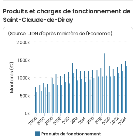
Produits et charges de fonctionnement de
Saint-Claude-de-Diray
(Source : JDN d'après ministère de l'Economie)
2 000k
1 500k
Montants (€)
1 000k
500k
0k
2014
2008
2000
2024
2018
2012
2006
2022
2016
2010
2002
2020
Produits de fonctionnement