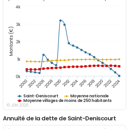
4k
3k
Montants (€)
2k
1k
0k
2016
2014
2012
2010
2008
2006
2002
2000
2024
2022
2020
2018
Saint-Deniscourt
Moyenne nationale
Moyenne villages de moins de 250 habitants
© JDN 2026
Annuité de la dette de Saint-Deniscourt