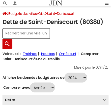
Budgets des villes
Oise
Saint-Deniscourt
Dette de Saint-Deniscourt (60380)
Dette au 31/12/2024
Voir aussi :
Thérines
Hautbos
Omécourt
Comparer
Saint-Deniscourt à une autre ville
Mise à jour le 07/11/25
Afficher les données budgétaires de
Comparer avec
Dette