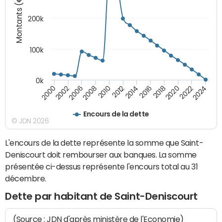
Montants (€)
200k
100k
0k
2000
2022
2016
2010
2002
2024
2018
2012
2006
2020
2014
2008
Encours de la dette
© JDN 2026
L'encours de la dette représente la somme que Saint-
Deniscourt doit rembourser aux banques. La somme
présentée ci-dessus représente l'encours total au 31
décembre.
Dette par habitant de Saint-Deniscourt
(Source : JDN d'après ministère de l'Economie)