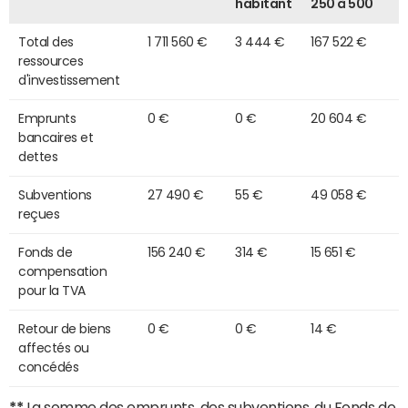
habitant
250 à 500
Total des
1 711 560 €
3 444 €
167 522 €
ressources
d'investissement
Emprunts
0 €
0 €
20 604 €
bancaires et
dettes
Subventions
27 490 €
55 €
49 058 €
reçues
Fonds de
156 240 €
314 €
15 651 €
compensation
pour la TVA
Retour de biens
0 €
0 €
14 €
affectés ou
concédés
**
La somme des emprunts, des subventions, du Fonds de