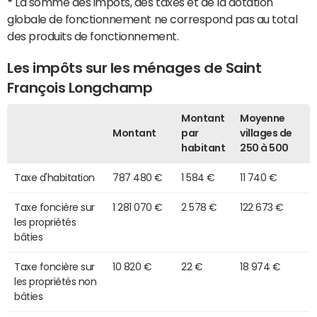
*
La somme des impôts, des taxes et de la dotation
globale de fonctionnement ne correspond pas au total
des produits de fonctionnement.
Les impôts sur les ménages de Saint
François Longchamp
Montant
Moyenne
Montant
par
villages de
habitant
250 à 500
Taxe d'habitation
787 480 €
1 584 €
11 740 €
Taxe foncière sur
1 281 070 €
2 578 €
122 673 €
les propriétés
bâties
Taxe foncière sur
10 820 €
22 €
18 974 €
les propriétés non
bâties