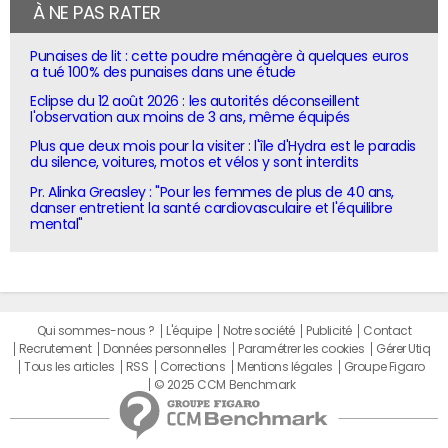
À NE PAS RATER
Punaises de lit : cette poudre ménagère à quelques euros
a tué 100% des punaises dans une étude
Eclipse du 12 août 2026 : les autorités déconseillent
l'observation aux moins de 3 ans, même équipés
Plus que deux mois pour la visiter : l'île d'Hydra est le paradis
du silence, voitures, motos et vélos y sont interdits
Pr. Alinka Greasley : "Pour les femmes de plus de 40 ans,
danser entretient la santé cardiovasculaire et l'équilibre
mental"
Qui sommes-nous ?
L'équipe
Notre société
Publicité
Contact
Recrutement
Données personnelles
Paramétrer les cookies
Gérer Utiq
Tous les articles
RSS
Corrections
Mentions légales
Groupe Figaro
© 2025 CCM Benchmark