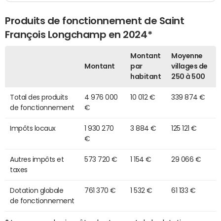
Produits de fonctionnement de Saint
François Longchamp en 2024*
Montant
Moyenne
Montant
par
villages de
habitant
250 à 500
Total des produits
4 976 000
10 012 €
339 874 €
de fonctionnement
€
Impôts locaux
1 930 270
3 884 €
125 121 €
€
Autres impôts et
573 720 €
1 154 €
29 066 €
taxes
Dotation globale
761 370 €
1 532 €
61 133 €
de fonctionnement