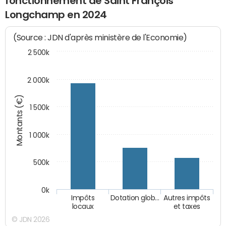
fonctionnement de Saint François
Longchamp en 2024
(Source : JDN d'après ministère de l'Economie)
2 500k
2 000k
Montants (€)
1 500k
1 000k
500k
0k
Impôts
Dotation glob…
Autres impôts
locaux
et taxes
© JDN 2026