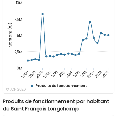
10M
7,5M
Montant (€)
5M
2,5M
0M
2000
2002
2006
2008
2010
2012
2014
2016
2018
2020
2022
2024
Produits de fonctionnement
© JDN 2026
Produits de fonctionnement par habitant
de Saint François Longchamp