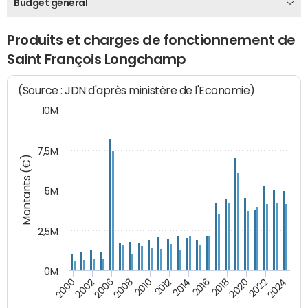
Budget général
Produits et charges de fonctionnement de
Saint François Longchamp
(Source : JDN d'après ministère de l'Economie)
10M
7,5M
Montants (€)
5M
2,5M
0M
2000
2002
2006
2008
2010
2012
2014
2016
2018
2020
2022
2024