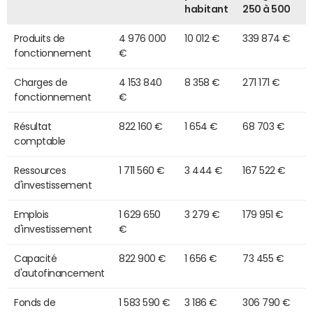
habitant
250 à 500
Produits de
4 976 000
10 012 €
339 874 €
fonctionnement
€
Charges de
4 153 840
8 358 €
271 171 €
fonctionnement
€
Résultat
822 160 €
1 654 €
68 703 €
comptable
Ressources
1 711 560 €
3 444 €
167 522 €
d'investissement
Emplois
1 629 650
3 279 €
179 951 €
d'investissement
€
Capacité
822 900 €
1 656 €
73 455 €
d'autofinancement
Fonds de
1 583 590 €
3 186 €
306 790 €