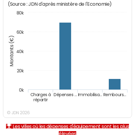
(Source : JDN d'après ministère de l'Economie)
80k
60k
Montants (€)
40k
20k
0k
Charges à
Dépenses …
Immobilisa…
Rembours…
répartir
© JDN 2026
Les villes où les dépenses d'équipement sont les plus
élevées