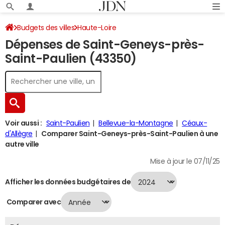
Budgets des villes
Haute-Loire
Dépenses de Saint-Geneys-près-
Saint-Geneys-près-Saint-Paulien
Dépenses 2024
Saint-Paulien (43350)
Voir aussi :
Saint-Paulien
Bellevue-la-Montagne
Céaux-
d'Allègre
Comparer Saint-Geneys-près-Saint-Paulien à une
autre ville
Mise à jour le 07/11/25
Afficher les données budgétaires de
Comparer avec