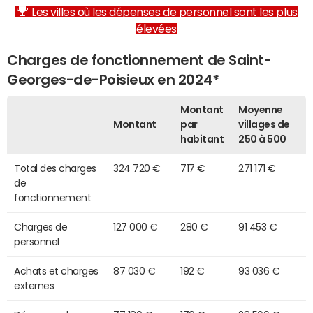
Les villes où les dépenses de personnel sont les plus
élevées
Charges de fonctionnement de Saint-
Georges-de-Poisieux en 2024*
Montant
Moyenne
Montant
par
villages de
habitant
250 à 500
Total des charges
324 720 €
717 €
271 171 €
de
fonctionnement
Charges de
127 000 €
280 €
91 453 €
personnel
Achats et charges
87 030 €
192 €
93 036 €
externes