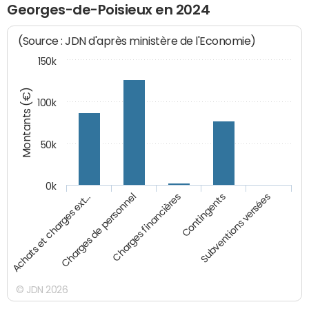
Georges-de-Poisieux en 2024
(Source : JDN d'après ministère de l'Economie)
150k
Montants (€)
100k
50k
0k
Achats et charges ext…
Charges de personnel
Charges financières
Contingents
Subventions versées
© JDN 2026