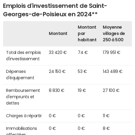
Emplois d'investissement de Saint-
Georges-de-Poisieux en 2024**
Montant
Moyenne
Montant
par
villages de
habitant
250 à 500
Total des emplois
33 420 €
74 €
179 951 €
d'investissement
Dépenses
24 150 €
53 €
143 489 €
d'équipement
Remboursement
8 830 €
19 €
27 100 €
d'emprunts et
dettes
Charges à répartir
0 €
0 €
11 €
Immobilisations
0 €
0 €
8 €
affectées,