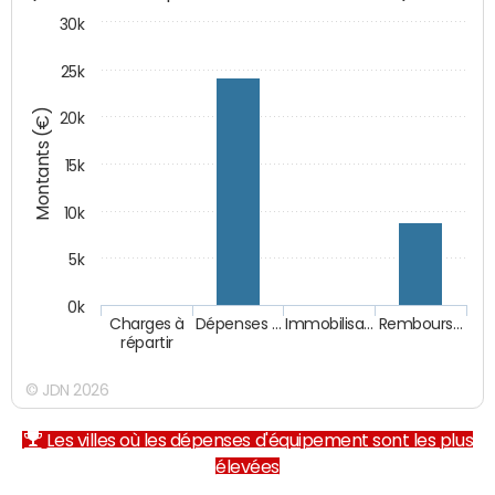
30k
25k
Montants (€)
20k
15k
10k
5k
0k
Charges à
Dépenses …
Immobilisa…
Rembours…
répartir
© JDN 2026
Les villes où les dépenses d'équipement sont les plus
élevées