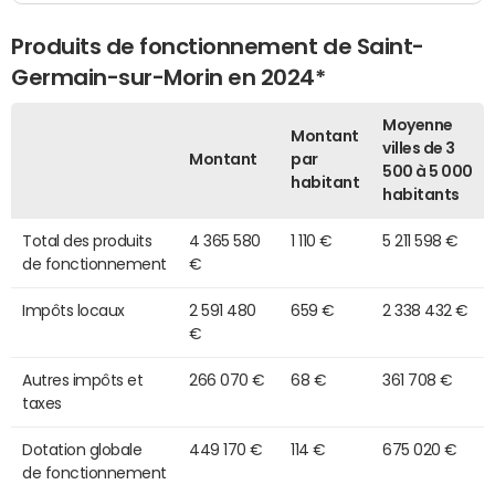
Produits de fonctionnement de Saint-
Germain-sur-Morin en 2024*
Moyenne
Montant
villes de 3
Montant
par
500 à 5 000
habitant
habitants
Total des produits
4 365 580
1 110 €
5 211 598 €
de fonctionnement
€
Impôts locaux
2 591 480
659 €
2 338 432 €
€
Autres impôts et
266 070 €
68 €
361 708 €
taxes
Dotation globale
449 170 €
114 €
675 020 €
de fonctionnement