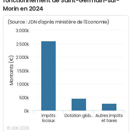
fonctionnement de Saint-Germain-sur-
Morin en 2024
(Source : JDN d'après ministère de l'Economie)
3 000k
2 500k
Montants (€)
2 000k
1 500k
1 000k
500k
0k
Impôts
Dotation glob…
Autres impôts
locaux
et taxes
© JDN 2026