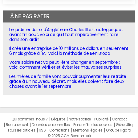
À NE PAS RATER
Le jardinier du roi d'Angleterre Charles III est catégorique :
avant fin août, voici ce qu'il faut impérativement faire
dans son jardin
Il crée une entreprise de 10 millions de dollars en seulement
6 mois grâce à l'IA : voici la méthode de Ben Broca
Votre salaire net va peut-être changer en septembre :
voici comment vérifier et éviter les mauvaises surprises
Les mères de famille vont pouvoir augmenter leur retraite
grâce à un nouveau décret, mais elles doivent faire deux
choses avant le 1er septembre
Qui sommes-nous ?
L'équipe
Notre société
Publicité
Contact
Recrutement
Données personnelles
Paramétrer les cookies
Gérer Utiq
Tous les articles
RSS
Corrections
Mentions légales
Groupe Figaro
© 2025 CCM Benchmark