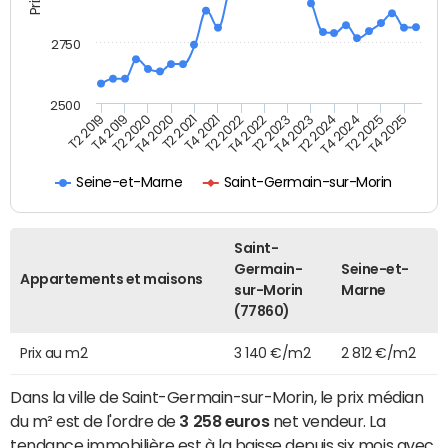
2750
2500
T4 2021
T2 2025
T2 2020
T4 2023
T2 2022
T4 2025
T4 2020
T2 2024
T2 2019
T4 2022
T2 2021
T4 2024
T4 2019
T2 2023
Seine-et-Marne
Saint-Germain-sur-Morin
Saint-
Germain-
Seine-et-
Appartements et maisons
sur-Morin
Marne
(77860)
Prix au m2
3 140 €/m2
2 812 €/m2
Dans la ville de Saint-Germain-sur-Morin, le prix médian
du m² est de l'ordre de
3 258 euros
net vendeur. La
tendance immobilière est à la baisse depuis six mois avec