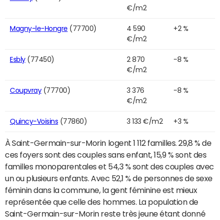
€/m2
Magny-le-Hongre
(77700)
4 590
+2 %
€/m2
Esbly
(77450)
2 870
-8 %
€/m2
Coupvray
(77700)
3 376
-8 %
€/m2
Quincy-Voisins
(77860)
3 133 €/m2
+3 %
À Saint-Germain-sur-Morin logent 1 112 familles. 29,8 % de
ces foyers sont des couples sans enfant, 15,9 % sont des
familles monoparentales et 54,3 % sont des couples avec
un ou plusieurs enfants. Avec 52,1 % de personnes de sexe
féminin dans la commune, la gent féminine est mieux
représentée que celle des hommes. La population de
Saint-Germain-sur-Morin reste très jeune étant donné