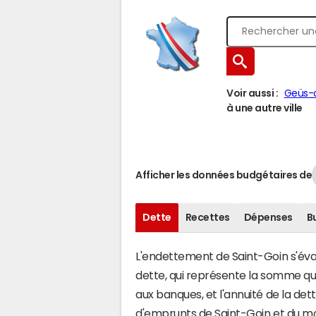
Voir aussi :
Geüs-d
à une autre ville
Afficher les données budgétaires de
Dette
Recettes
Dépenses
B
L'endettement de Saint-Goin s'évalu
dette, qui représente la somme q
aux banques, et l'annuité de la det
d'emprunts de Saint-Goin et du m