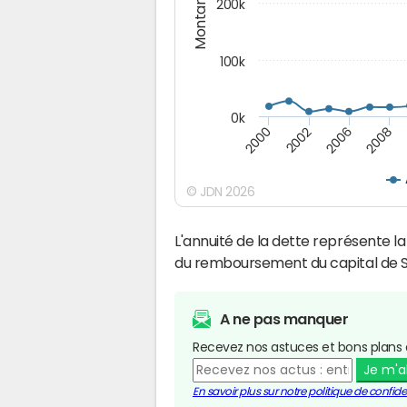
Montants (€)
200k
100k
0k
2000
2008
2006
2002
© JDN 2026
L'annuité de la dette représente 
du remboursement du capital de S
A ne pas manquer
Recevez nos astuces et bons plans 
Je m'
En savoir plus sur notre politique de confiden