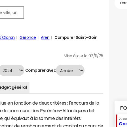
'Oloron
Géronce
Aren
Comparer Saint-Goin
Mise à jour le 07/11/25
Comparer avec
udget général
e en fonction de deux critères : l'encours de la
FO
ue la commune des Pyrénées-Atlantiques doit
te, qui équivaut à la somme des intérêts
27 a
Goo
ontant de remboursement du capital au cours de