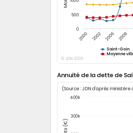
1000
500
0
2000
2002
2006
2008
Saint-Goin
Moyenne vill
© JDN 2026
Annuité de la dette de Sa
(Source : JDN d'après ministère
400k
300k