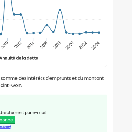
2014
2024
2012
2022
2010
2020
2018
2016
Annuité de la dette
la somme des intérêts d'emprunts et du montant
aint-Goin.
directement par e-mail.
abonne
tialité