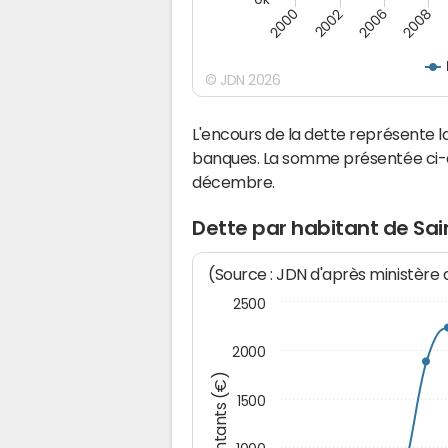
2000
2008
2006
2002
© JDN 2026
L'encours de la dette représente 
banques. La somme présentée ci-de
décembre.
Dette par habitant de Sai
(Source : JDN d'après ministère
2500
2000
Montants (€)
1500