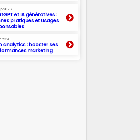
ep 2026
tGPT et IA génératives :
nes pratiques et usages
ponsables
p 2026
 analytics : booster ses
formances marketing