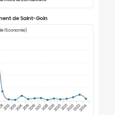
de moins de 250 habitants
ent de Saint-Goin
 de l'Economie)
011
2012
2013
2014
2015
2016
2017
2018
2019
2020
2021
2022
2023
2024