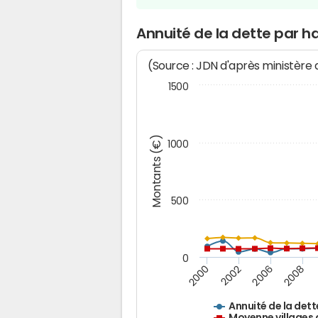
Annuité de la dette par h
(Source : JDN d'après ministère
1500
Montants (€)
1000
500
0
2000
2002
2006
2008
Annuité de la dett