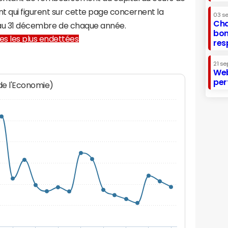
t qui figurent sur cette page concernent la
03 s
Cha
n au 31 décembre de chaque année.
bon
lles les plus endettées
res
21 se
Web
per
 de l'Economie)