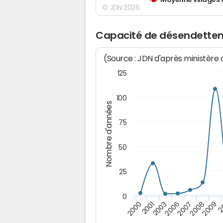
Moyenne villages 
© JDN 2026
Capacité de désendettem
(Source : JDN d'après ministère
125
100
Nombre d'années
75
50
25
0
2
2000
2001
2003
2006
2007
2008
2009