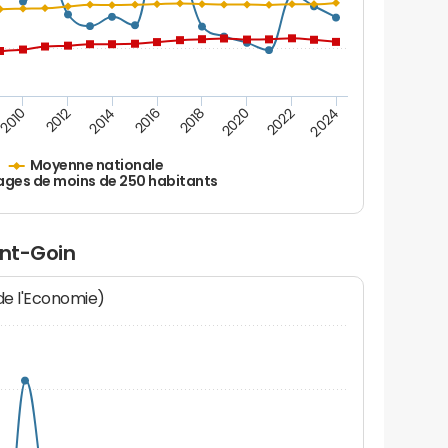
2010
2012
2014
2016
2018
2020
2022
2024
Moyenne nationale
ages de moins de 250 habitants
int-Goin
 de l'Economie)