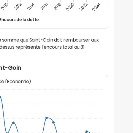
2014
2024
2012
2022
2010
2020
2018
2016
Encours de la dette
la somme que Saint-Goin doit rembourser aux
ssus représente l'encours total au 31
nt-Goin
 de l'Economie)