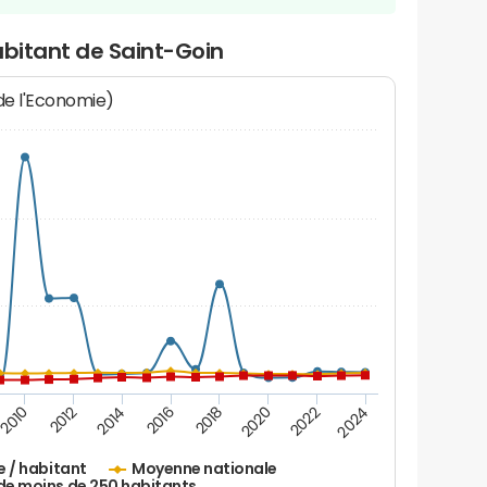
abitant de Saint-Goin
 de l'Economie)
2010
2012
2014
2016
2018
2020
2022
2024
e / habitant
Moyenne nationale