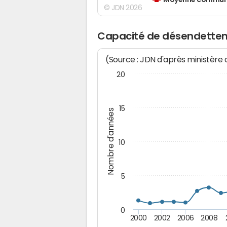
Moyenne communes
© JDN 2026
Capacité de désendetteme
(Source : JDN d'après ministère
20
15
Nombre d'années
10
5
0
2000
2002
2006
2008