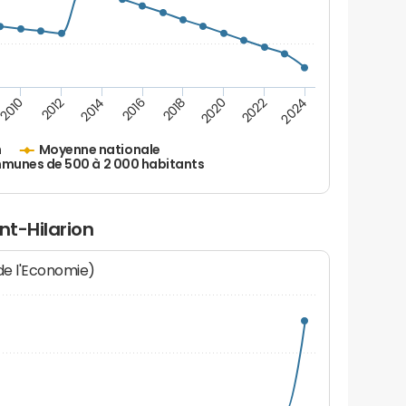
2010
2012
2014
2016
2018
2020
2022
2024
n
Moyenne nationale
unes de 500 à 2 000 habitants
nt-Hilarion
 de l'Economie)