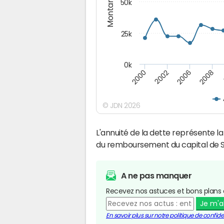
Montants (€)
50k
25k
0k
2008
2000
2002
2006
© JDN 2026
L'annuité de la dette représente 
du remboursement du capital de Sa
A ne pas manquer
Recevez nos astuces et bons plans 
Je m'
En savoir plus sur notre politique de confiden