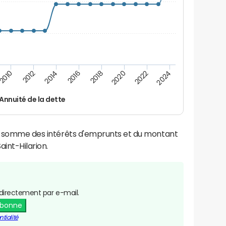
2016
2018
2010
2020
2012
2022
2014
2024
Annuité de la dette
la somme des intérêts d'emprunts et du montant
int-Hilarion.
directement par e-mail.
abonne
tialité