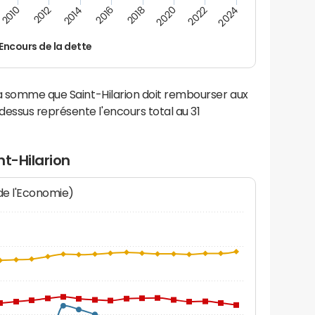
2014
2024
2012
2022
2010
2020
2018
2016
Encours de la dette
la somme que Saint-Hilarion doit rembourser aux
ssus représente l'encours total au 31
nt-Hilarion
 de l'Economie)