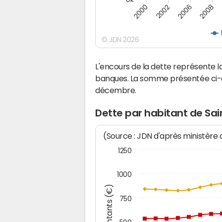
2000
2008
2006
2002
© JDN 2026
L'encours de la dette représente 
banques. La somme présentée ci-de
décembre.
Dette par habitant de Sai
(Source : JDN d'après ministère
1250
1000
Montants (€)
750