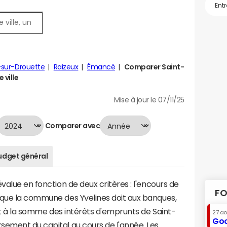
sur-Drouette
Raizeux
Émancé
Comparer Saint-
 ville
Mise à jour le 07/11/25
Comparer avec
udget général
value en fonction de deux critères : l'encours de
FO
 que la commune des Yvelines doit aux banques,
aut à la somme des intérêts d'emprunts de Saint-
27 a
Goo
sement du capital au cours de l'année. Les