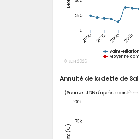
500
250
0
2000
2002
2006
2008
Saint-Hilario
Moyenne comm
© JDN 2026
Annuité de la dette de Sai
(Source : JDN d'après ministère
100k
75k