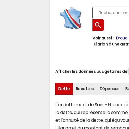
Voir aussi :
Droue-
Hilarion à une autre
Afficher les données budgétaires de
Dette
Recettes
Dépenses
B
L'endettement de Saint-Hilarion s'é
la dette, qui représente la somme
et l'annuité de la dette, qui équiv
Hilarion et du montant de rembour