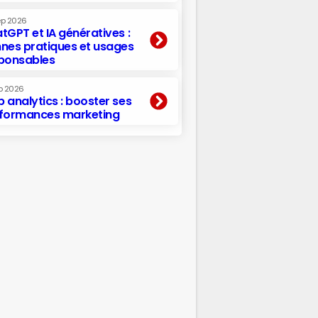
ep 2026
tGPT et IA génératives :
nes pratiques et usages
ponsables
p 2026
 analytics : booster ses
formances marketing