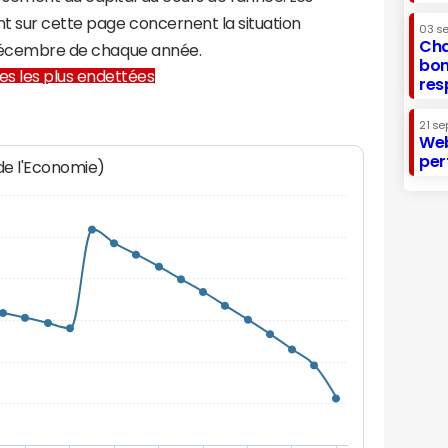
t sur cette page concernent la situation
03 s
Cha
1 décembre de chaque année.
bon
lles les plus endettées
res
21 se
Web
per
 de l'Economie)