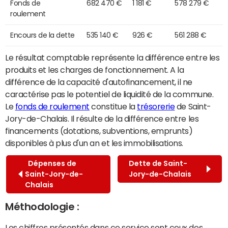
Fonds de
682 470 €
1 181 €
578 279 €
roulement
Encours de la dette
535 140 €
926 €
561 288 €
Le résultat comptable représente la différence entre les
produits et les charges de fonctionnement. A la
différence de la capacité d'autofinancement, il ne
caractérise pas le potentiel de liquidité de la commune.
Le
fonds de roulement
constitue la
trésorerie
de Saint-
Jory-de-Chalais. Il résulte de la différence entre les
financements (dotations, subventions, emprunts)
disponibles à plus d'un an et les immobilisations.
Dépenses de
Dette de Saint-
Saint-Jory-de-
Jory-de-Chalais
Chalais
Méthodologie :
Les chiffres présentés dans ce service sont ceux des