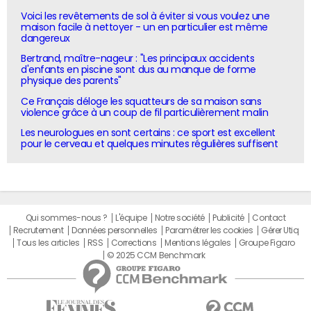
Voici les revêtements de sol à éviter si vous voulez une
maison facile à nettoyer - un en particulier est même
dangereux
Bertrand, maître-nageur : "Les principaux accidents
d'enfants en piscine sont dus au manque de forme
physique des parents"
Ce Français déloge les squatteurs de sa maison sans
violence grâce à un coup de fil particulièrement malin
Les neurologues en sont certains : ce sport est excellent
pour le cerveau et quelques minutes régulières suffisent
Qui sommes-nous ?
L'équipe
Notre société
Publicité
Contact
Recrutement
Données personnelles
Paramétrer les cookies
Gérer Utiq
Tous les articles
RSS
Corrections
Mentions légales
Groupe Figaro
© 2025 CCM Benchmark