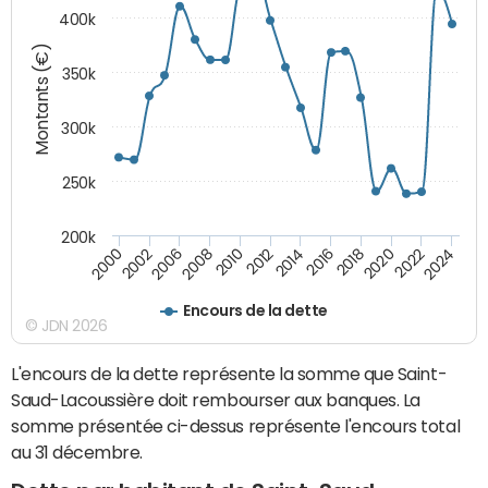
400k
Montants (€)
350k
300k
250k
200k
2000
2022
2016
2010
2002
2024
2018
2012
2006
2020
2014
2008
Encours de la dette
© JDN 2026
L'encours de la dette représente la somme que Saint-
Saud-Lacoussière doit rembourser aux banques. La
somme présentée ci-dessus représente l'encours total
au 31 décembre.