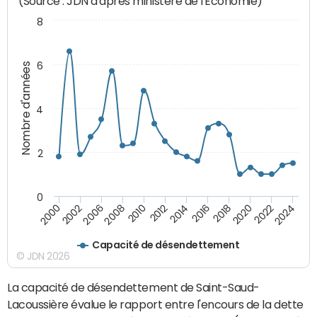
(Source : JDN d'après ministère de l'Economie)
8
6
Nombre d'années
4
2
0
2018
2002
2022
2008
2012
2016
2000
2020
2006
2024
2010
2014
Capacité de désendettement
© JDN 2026
La capacité de désendettement de Saint-Saud-
Lacoussière évalue le rapport entre l'encours de la dette