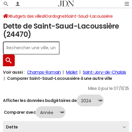
Budgets des villes
Dordogne
Saint-Saud-Lacoussière
Dette de Saint-Saud-Lacoussière
Dette au 31/12/2024
(24470)
Voir aussi :
Champs-Romain
Mialet
Saint-Jory-de-Chalais
Comparer Saint-Saud-Lacoussière à une autre ville
Mise à jour le 07/11/25
Afficher les données budgétaires de
Comparer avec
Dette