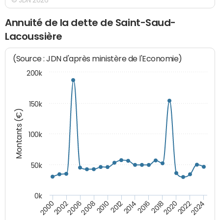
Annuité de la dette de Saint-Saud-
Lacoussière
(Source : JDN d'après ministère de l'Economie)
200k
150k
Montants (€)
100k
50k
0k
2008
2022
2002
2018
2014
2010
2024
2006
2020
2000
2016
2012