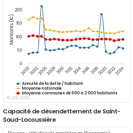
200
Montants (€)
150
100
50
0
2014
2008
2000
2024
2018
2012
2006
2022
2016
2010
2002
2020
Annuité de la dette / habitant
Moyenne nationale
Moyenne communes de 500 à 2 000 habitants
© JDN 2026
Capacité de désendettement de Saint-
Saud-Lacoussière