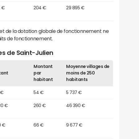
0 €
204 €
29 895 €
et de la dotation globale de fonctionnement ne
its de fonctionnement.
s de Saint-Julien
Montant
Moyenne villages de
tant
par
moins de 250
habitant
habitants
 €
54 €
5 737 €
80 €
260 €
46 390 €
0 €
66 €
9 677 €