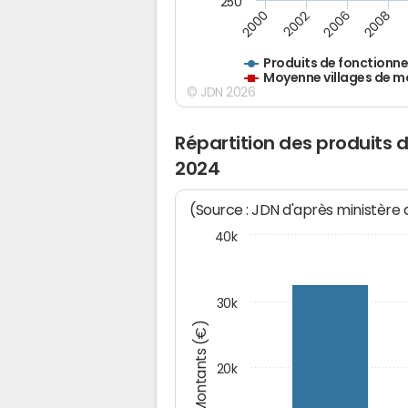
250
2000
2002
2006
2008
Produits de fonctionn
Moyenne villages de m
© JDN 2026
Répartition des produits 
2024
(Source : JDN d'après ministère
40k
30k
Montants (€)
20k