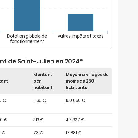
Dotation globale de
Autres impôts et taxes
fonctionnement
nt de Saint-Julien en 2024*
Montant
Moyenne villages de
tant
par
moins de 250
habitant
habitants
80 €
1 136 €
160 056 €
60 €
313 €
47 827 €
0 €
73 €
17 881 €