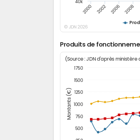
40k
2008
2000
2006
2002
Prod
© JDN 2026
Produits de fonctionnemen
(Source : JDN d'après ministère
1750
1500
Montants (€)
1250
1000
750
500