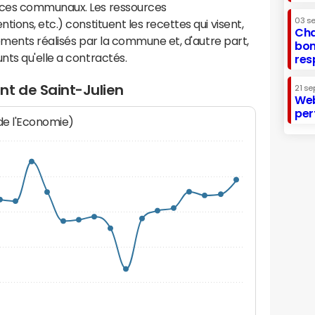
ices communaux. Les ressources
03 s
ions, etc.) constituent les recettes qui visent,
Cha
sements réalisés par la commune et, d'autre part,
bon
ts qu'elle a contractés.
res
nt de Saint-Julien
21 se
Web
per
 de l'Economie)