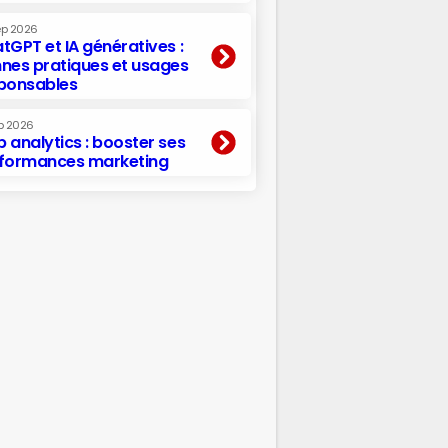
ep 2026
tGPT et IA génératives :
nes pratiques et usages
ponsables
p 2026
 analytics : booster ses
formances marketing