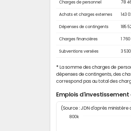
Charges de personnel
78 4
Achats et charges externes
143 
Dépenses de contingents
185 5
Charges financières
1 760
Subventions versées
3 53
*
La somme des charges de personn
dépenses de contingents, des char
correspond pas au total des char
Emplois d'investissement
(Source : JDN d'après ministère
800k