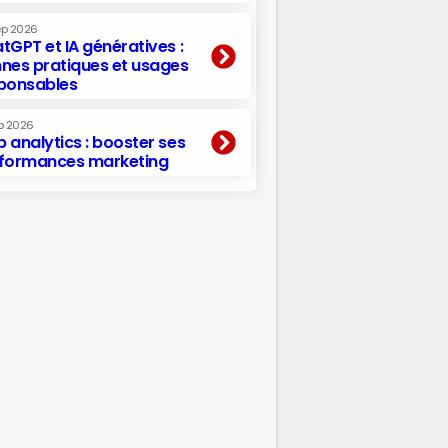
ep 2026
tGPT et IA génératives :
nes pratiques et usages
ponsables
p 2026
 analytics : booster ses
formances marketing