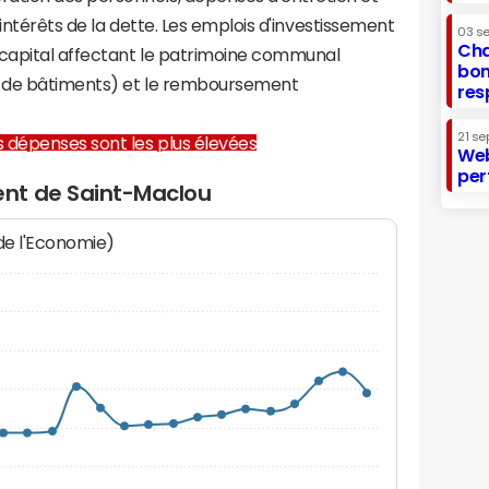
 intérêts de la dette. Les emplois d'investissement
03 s
Cha
capital affectant le patrimoine communal
bon
on de bâtiments) et le remboursement
res
21 se
les dépenses sont les plus élevées
Web
per
nt de Saint-Maclou
 de l'Economie)