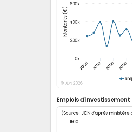
600k
Montants (€)
400k
200k
0k
2000
2008
2006
2002
Emp
© JDN 2026
Emplois d'investissement
(Source : JDN d'après ministère
1500