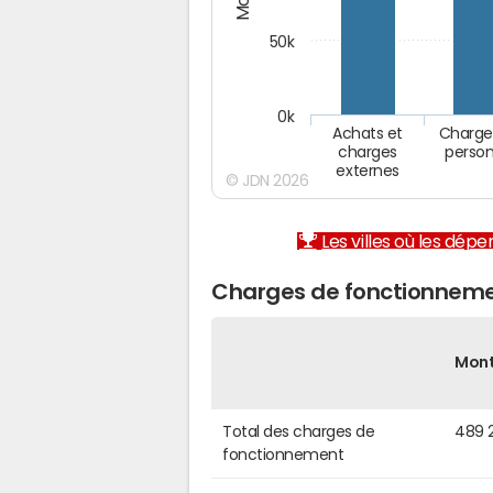
50k
0k
Achats et
Charge
charges
person
externes
© JDN 2026
Les villes où les dép
Charges de fonctionneme
Mon
Total des charges de
489 
fonctionnement