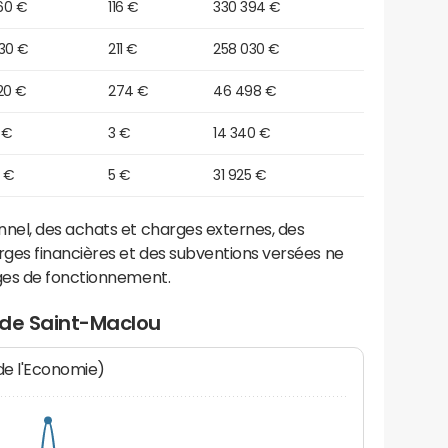
60 €
116 €
330 394 €
030 €
211 €
258 030 €
20 €
274 €
46 498 €
 €
3 €
14 340 €
0 €
5 €
31 925 €
el, des achats et charges externes, des
ges financières et des subventions versées ne
ges de fonctionnement.
 de Saint-Maclou
 de l'Economie)