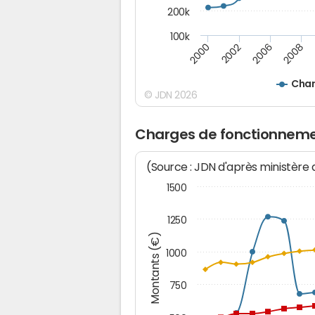
200k
100k
2000
2008
2006
2002
Char
© JDN 2026
Charges de fonctionneme
(Source : JDN d'après ministère
1500
1250
Montants (€)
1000
750