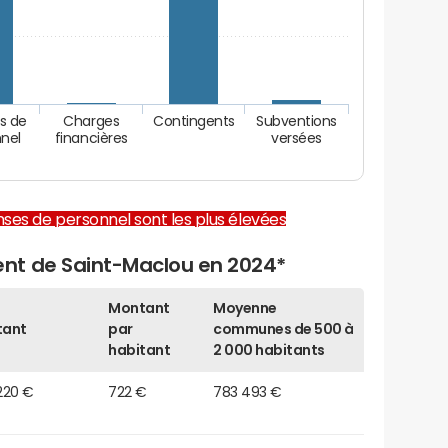
s de
Charges
Contingents
Subventions
nel
financières
versées
enses de personnel sont les plus élevées
nt de Saint-Maclou en 2024*
Montant
Moyenne
tant
par
communes de 500 à
habitant
2 000 habitants
220 €
722 €
783 493 €