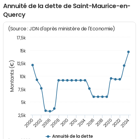
Annuité de la dette de Saint-Maurice-en-
Quercy
(Source : JDN d'après ministère de l'Economie)
17,5k
15k
Montants (€)
12,5k
10k
7,5k
5k
2,5k
2018
2002
2020
2006
2022
2008
2024
2010
2012
2014
2016
2000
Annuité de la dette