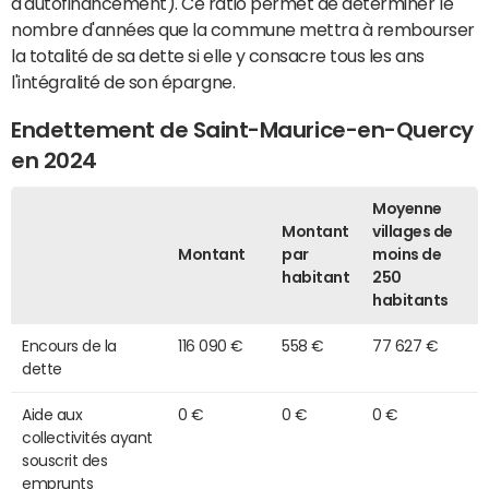
d'autofinancement). Ce ratio permet de déterminer le
nombre d'années que la commune mettra à rembourser
la totalité de sa dette si elle y consacre tous les ans
l'intégralité de son épargne.
Endettement de Saint-Maurice-en-Quercy
en 2024
Moyenne
Montant
villages de
Montant
par
moins de
habitant
250
habitants
Encours de la
116 090 €
558 €
77 627 €
dette
Aide aux
0 €
0 €
0 €
collectivités ayant
souscrit des
emprunts