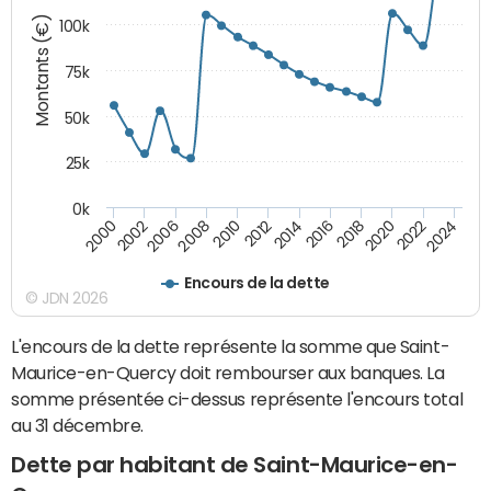
Montants (€)
100k
75k
50k
25k
0k
2024
2002
2010
2016
2022
2000
2008
2014
2020
2006
2012
2018
Encours de la dette
© JDN 2026
L'encours de la dette représente la somme que Saint-
Maurice-en-Quercy doit rembourser aux banques. La
somme présentée ci-dessus représente l'encours total
au 31 décembre.
Dette par habitant de Saint-Maurice-en-