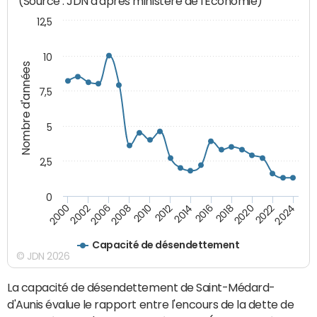
(Source : JDN d'après ministère de l'Economie)
12,5
10
Nombre d'années
7,5
5
2,5
0
2016
2008
2018
2010
2020
2000
2012
2022
2002
2014
2024
2006
Capacité de désendettement
© JDN 2026
La capacité de désendettement de Saint-Médard-
d'Aunis évalue le rapport entre l'encours de la dette de