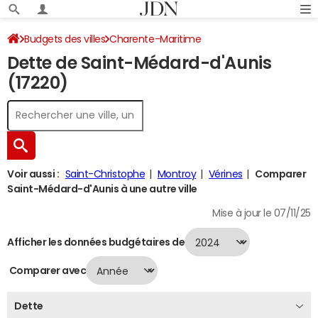
Budgets des villes
Charente-Maritime
Dette de Saint-Médard-d'Aunis
Saint-Médard-d'Aunis
Dette au 31/12/2024
(17220)
Voir aussi :
Saint-Christophe
Montroy
Vérines
Comparer
Saint-Médard-d'Aunis à une autre ville
Mise à jour le 07/11/25
Afficher les données budgétaires de
Comparer avec
Dette