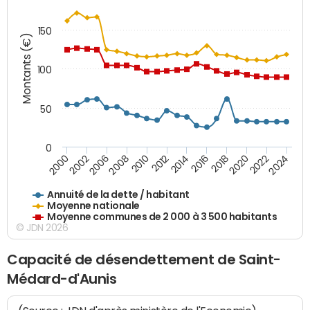
150
Montants (€)
100
50
0
2014
2008
2000
2024
2018
2012
2006
2022
2016
2010
2002
2020
Annuité de la dette / habitant
Moyenne nationale
Moyenne communes de 2 000 à 3 500 habitants
© JDN 2026
Capacité de désendettement de Saint-
Médard-d'Aunis