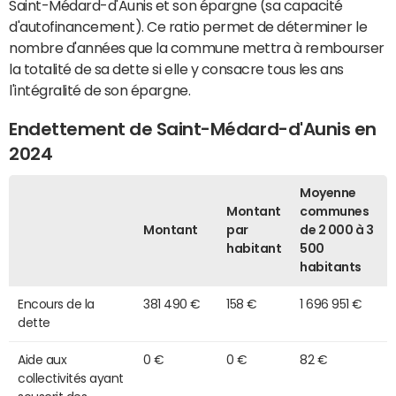
Saint-Médard-d'Aunis et son épargne (sa capacité
d'autofinancement). Ce ratio permet de déterminer le
nombre d'années que la commune mettra à rembourser
la totalité de sa dette si elle y consacre tous les ans
l'intégralité de son épargne.
Endettement de Saint-Médard-d'Aunis en
2024
Moyenne
Montant
communes
Montant
par
de 2 000 à 3
habitant
500
habitants
Encours de la
381 490 €
158 €
1 696 951 €
dette
Aide aux
0 €
0 €
82 €
collectivités ayant