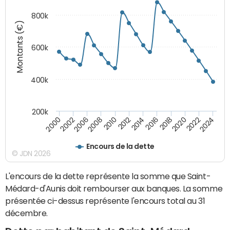
800k
Montants (€)
600k
400k
200k
2016
2014
2012
2010
2008
2006
2002
2000
2024
2022
2020
2018
Encours de la dette
© JDN 2026
L'encours de la dette représente la somme que Saint-
Médard-d'Aunis doit rembourser aux banques. La somme
présentée ci-dessus représente l'encours total au 31
décembre.