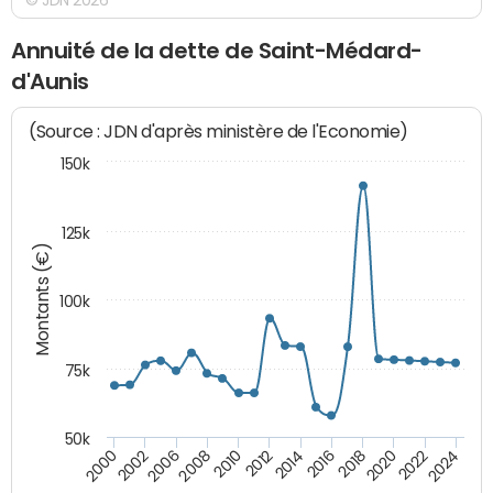
Annuité de la dette de Saint-Médard-
d'Aunis
(Source : JDN d'après ministère de l'Economie)
150k
125k
Montants (€)
100k
75k
50k
2024
2002
2010
2016
2022
2000
2008
2014
2020
2006
2012
2018