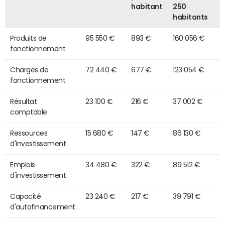
habitant
250
habitants
Produits de
95 550 €
893 €
160 056 €
fonctionnement
Charges de
72 440 €
677 €
123 054 €
fonctionnement
Résultat
23 100 €
216 €
37 002 €
comptable
Ressources
15 680 €
147 €
86 130 €
d'investissement
Emplois
34 480 €
322 €
89 512 €
d'investissement
Capacité
23 240 €
217 €
39 791 €
d'autofinancement