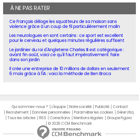
À NE PAS RATER
Ce Français déloge les squatteurs de sa maison sans
violence grâce à un coup de fil particulièrement malin
Les neurologues en sont certains : ce sport est excellent
pour le cerveau et quelques minutes régulières suffisent
Le jardinier du roi d'Angleterre Charles III est catégorique :
avant fin août, voici ce qu'il faut impérativement faire
dans son jardin
Il crée une entreprise de 10 millions de dollars en seulement
6 mois grâce à l'IA : voici la méthode de Ben Broca
Qui sommes-nous ?
L'équipe
Notre société
Publicité
Contact
Recrutement
Données personnelles
Paramétrer les cookies
Gérer Utiq
Tous les articles
RSS
Corrections
Mentions légales
Groupe Figaro
© 2025 CCM Benchmark