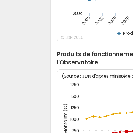
250k
2008
2002
2006
2000
Prod
© JDN 2026
Produits de fonctionneme
l'Observatoire
(Source : JDN d'après ministère
1750
1500
Montants (€)
1250
1000
750