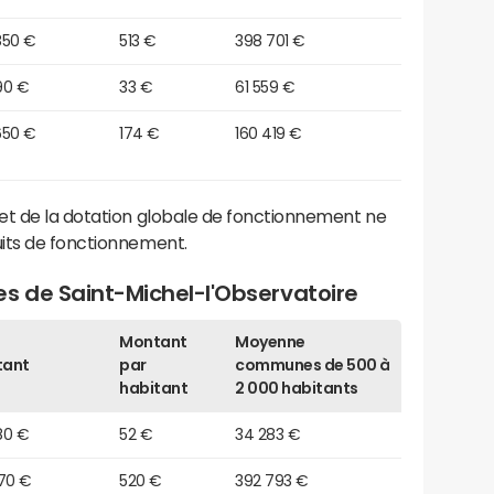
850 €
513 €
398 701 €
90 €
33 €
61 559 €
650 €
174 €
160 419 €
et de la dotation globale de fonctionnement ne
its de fonctionnement.
s de Saint-Michel-l'Observatoire
Montant
Moyenne
tant
par
communes de 500 à
habitant
2 000 habitants
80 €
52 €
34 283 €
570 €
520 €
392 793 €