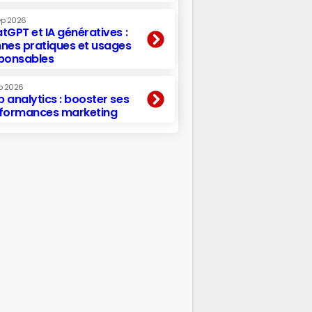
ep 2026
tGPT et IA génératives :
nes pratiques et usages
ponsables
p 2026
 analytics : booster ses
formances marketing