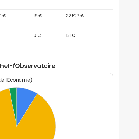
0 €
18 €
32 527 €
0 €
131 €
hel-l'Observatoire
 de l'Economie)