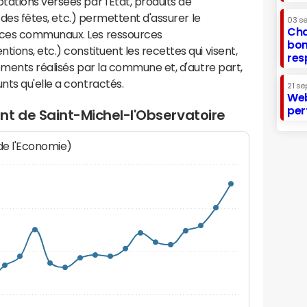
ations versées par l'Etat, produits de
s des fêtes, etc.) permettent d'assurer le
03 s
Cha
ices communaux. Les ressources
bon
ions, etc.) constituent les recettes qui visent,
res
sements réalisés par la commune et, d'autre part,
ts qu'elle a contractés.
21 se
Web
per
nt de Saint-Michel-l'Observatoire
 de l'Economie)