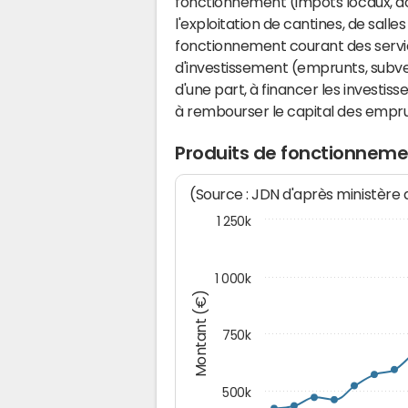
fonctionnement (impôts locaux, dot
l'exploitation de cantines, de salle
fonctionnement courant des serv
d'investissement (emprunts, subvent
d'une part, à financer les investis
à rembourser le capital des emprun
Produits de fonctionneme
(Source : JDN d'après ministère
1 250k
1 000k
Montant (€)
750k
500k