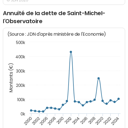
Annuité de la dette de Saint-Michel-
l'Observatoire
(Source : JDN d'après ministère de l'Economie)
500k
400k
Montants (€)
300k
200k
100k
0k
2000
2022
2016
2010
2002
2024
2018
2012
2006
2020
2014
2008