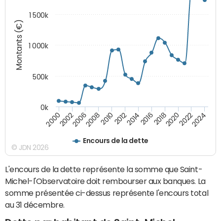
1 500k
Montants (€)
1 000k
500k
0k
2014
2008
2000
2024
2018
2012
2006
2022
2016
2010
2002
2020
Encours de la dette
© JDN 2026
L'encours de la dette représente la somme que Saint-
Michel-l'Observatoire doit rembourser aux banques. La
somme présentée ci-dessus représente l'encours total
au 31 décembre.