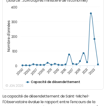
(Source : JDN d'après ministère de l'Economie)
400
300
Nombre d'années
200
100
0
2000
2011
2019
2003
2013
2021
2007
2015
2023
2009
2017
Capacité de désendettement
© JDN 2026
La capacité de désendettement de Saint-Michel-
l'Observatoire évalue le rapport entre l'encours de la