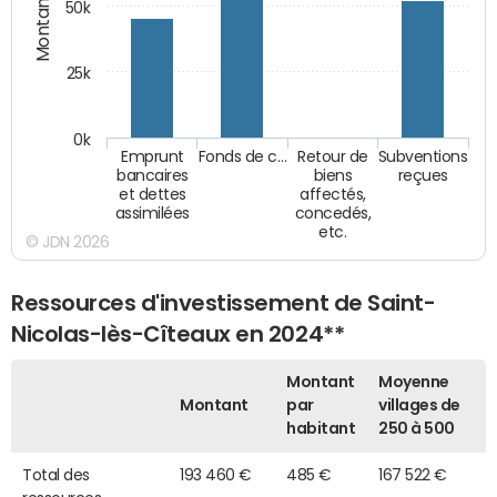
Montants (€)
50k
25k
0k
Emprunt
Fonds de c…
Retour de
Subventions
bancaires
biens
reçues
et dettes
affectés,
assimilées
concedés,
etc.
© JDN 2026
Ressources d'investissement de Saint-
Nicolas-lès-Cîteaux en 2024**
Montant
Moyenne
Montant
par
villages de
habitant
250 à 500
Total des
193 460 €
485 €
167 522 €