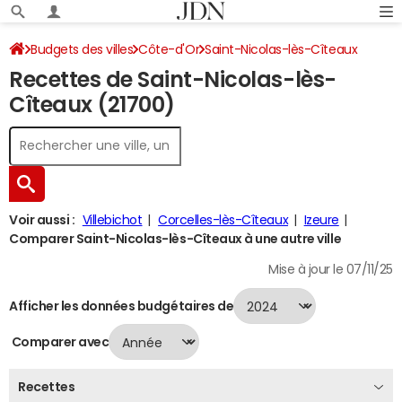
Budgets des villes
Côte-d'Or
Saint-Nicolas-lès-Cîteaux
Recettes de Saint-Nicolas-lès-
Recettes 2024
Cîteaux (21700)
Voir aussi :
Villebichot
Corcelles-lès-Cîteaux
Izeure
Comparer Saint-Nicolas-lès-Cîteaux à une autre ville
Mise à jour le 07/11/25
Afficher les données budgétaires de
Comparer avec
Recettes