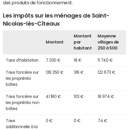
des produits de fonctionnement.
Les impôts sur les ménages de Saint-
Nicolas-lès-Cîteaux
Montant
Moyenne
Montant
par
villages de
habitant
250 à 500
Taxe d'habitation
7 200 €
18 €
11 740 €
Taxe foncière sur
126 250 €
316 €
122 673 €
les propriétés
bâties
Taxe foncière sur
41 180 €
103 €
18 974 €
les propriétés non
bâties
Taxe
0 €
0 €
74 €
additionnelle à la