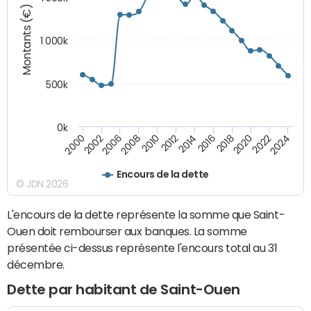
Montants (€)
1 000k
500k
0k
2014
2008
2000
2024
2018
2012
2006
2022
2016
2010
2002
2020
Encours de la dette
© JDN 2026
L'encours de la dette représente la somme que Saint-
Ouen doit rembourser aux banques. La somme
présentée ci-dessus représente l'encours total au 31
décembre.
Dette par habitant de Saint-Ouen