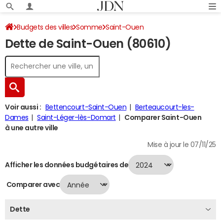
Budgets des villes
Somme
Saint-Ouen
Dette de Saint-Ouen (80610)
Dette au 31/12/2024
Voir aussi :
Bettencourt-Saint-Ouen
Berteaucourt-les-
Dames
Saint-Léger-lès-Domart
Comparer Saint-Ouen
à une autre ville
Mise à jour le 07/11/25
Afficher les données budgétaires de
Comparer avec
Dette