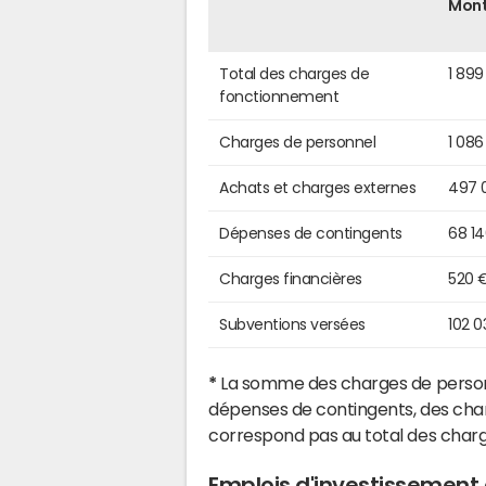
Mon
Total des charges de
1 899
fonctionnement
Charges de personnel
1 086
Achats et charges externes
497 
Dépenses de contingents
68 1
Charges financières
520 
Subventions versées
102 0
*
La somme des charges de personn
dépenses de contingents, des char
correspond pas au total des char
Emplois d'investissement 