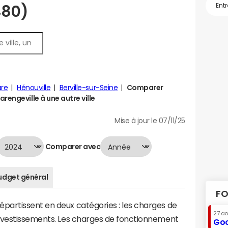
480)
re
Hénouville
Berville-sur-Seine
Comparer
rengeville à une autre ville
Mise à jour le 07/11/25
Comparer avec
udget général
FO
artissent en deux catégories : les charges de
27 a
investissements. Les charges de fonctionnement
Goo