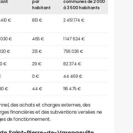
tant
par
communes de 2 000
habitant
à 3 500 habitants
 410 €
813 €
2 451 174 €
 030 €
465 €
1 147 624 €
020 €
213 €
756 026 €
40 €
29 €
82 374 €
€
0 €
44 469 €
30 €
44 €
116 475 €
el, des achats et charges externes, des
ges financières et des subventions versées ne
ges de fonctionnement.
de Saint-Pierre-de-Varengeville