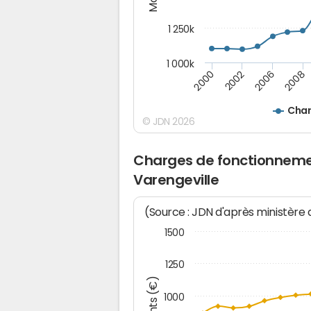
1 250k
1 000k
2000
2002
2006
2008
Char
© JDN 2026
Charges de fonctionnemen
Varengeville
(Source : JDN d'après ministère
1500
1250
1000