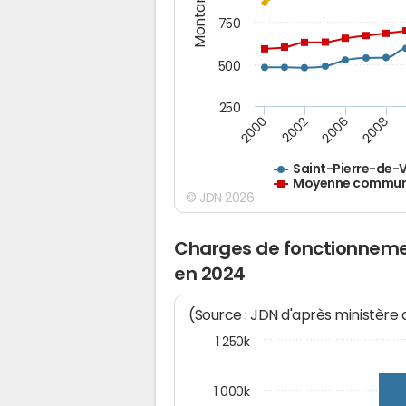
Montants (€)
750
500
250
2000
2002
2006
2008
Saint-Pierre-de-V
Moyenne communes
© JDN 2026
Charges de fonctionnemen
en 2024
(Source : JDN d'après ministère
1 250k
1 000k