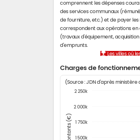
comprennent les dépenses couran
des services communaux (rémunéra
de fourniture, etc.) et de payer les
correspondent aux opérations en 
(travaux d'équipement, acquisiti
d'emprunts.
Les villes où 
Charges de fonctionnemen
(Source : JDN d'après ministère
2 250k
2 000k
Montants (€)
1 750k
1 500k