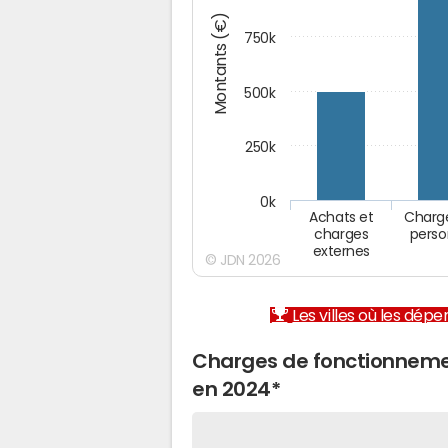
Montants (€)
750k
500k
250k
0k
Achats et
Charg
charges
perso
externes
© JDN 2026
Les villes où les dép
Charges de fonctionnemen
en 2024*