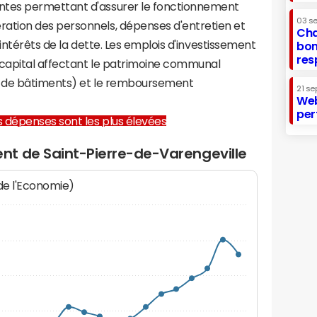
tes permettant d'assurer le fonctionnement
03 s
tion des personnels, dépenses d'entretien et
Cha
 intérêts de la dette. Les emplois d'investissement
bon
res
capital affectant le patrimoine communal
on de bâtiments) et le remboursement
21 se
Web
per
les dépenses sont les plus élevées
t de Saint-Pierre-de-Varengeville
 de l'Economie)