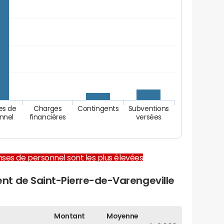
es de
Charges
Contingents
Subventions
nnel
financières
versées
enses de personnel sont les plus élevées
t de Saint-Pierre-de-Varengeville
Montant
Moyenne