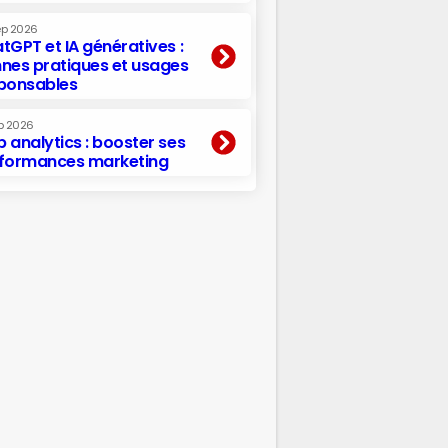
ep 2026
tGPT et IA génératives :
nes pratiques et usages
ponsables
p 2026
 analytics : booster ses
formances marketing