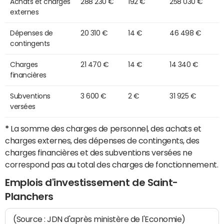
Achats et charges
288 230 €
192 €
258 030 €
externes
Dépenses de
20 310 €
14 €
46 498 €
contingents
Charges
21 470 €
14 €
14 340 €
financières
Subventions
3 600 €
2 €
31 925 €
versées
*
La somme des charges de personnel, des achats et
charges externes, des dépenses de contingents, des
charges financières et des subventions versées ne
correspond pas au total des charges de fonctionnement.
Emplois d'investissement de Saint-
Planchers
(Source : JDN d'après ministère de l'Economie)