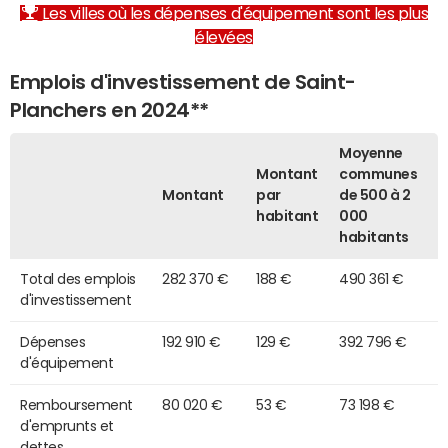
Les villes où les dépenses d'équipement sont les plus
élevées
Emplois d'investissement de Saint-
Planchers en 2024**
Moyenne
Montant
communes
Montant
par
de 500 à 2
habitant
000
habitants
Total des emplois
282 370 €
188 €
490 361 €
d'investissement
Dépenses
192 910 €
129 €
392 796 €
d'équipement
Remboursement
80 020 €
53 €
73 198 €
d'emprunts et
dettes