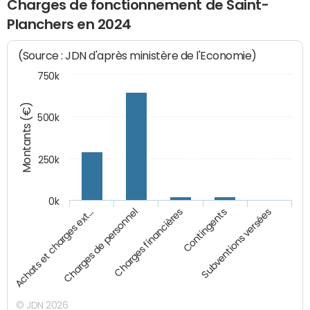
Charges de fonctionnement de Saint-
Planchers en 2024
(Source : JDN d'après ministère de l'Economie)
750k
Montants (€)
500k
250k
0k
Charges financières
Charges de personnel
Achats et charges ext…
Subventions versées
Contingents
© JDN 2026