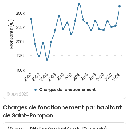
250k
Montants (€)
225k
200k
175k
150k
2008
2022
2002
2018
2014
2010
2024
2006
2020
2000
2016
2012
Charges de fonctionnement
© JDN 2026
Charges de fonctionnement par habitant
de Saint-Pompon
(Source : JDN d'après ministère de l'Economie)