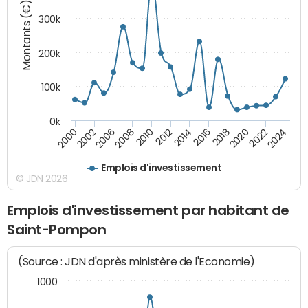
Montants (€)
300k
200k
100k
0k
2000
2022
2016
2010
2002
2024
2018
2012
2006
2020
2014
2008
Emplois d'investissement
© JDN 2026
Emplois d'investissement par habitant de
Saint-Pompon
(Source : JDN d'après ministère de l'Economie)
1000