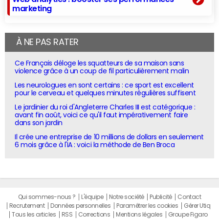
marketing
À NE PAS RATER
Ce Français déloge les squatteurs de sa maison sans
violence grâce à un coup de fil particulièrement malin
Les neurologues en sont certains : ce sport est excellent
pour le cerveau et quelques minutes régulières suffisent
Le jardinier du roi d'Angleterre Charles III est catégorique :
avant fin août, voici ce qu'il faut impérativement faire
dans son jardin
Il crée une entreprise de 10 millions de dollars en seulement
6 mois grâce à l'IA : voici la méthode de Ben Broca
Qui sommes-nous ?
L'équipe
Notre société
Publicité
Contact
Recrutement
Données personnelles
Paramétrer les cookies
Gérer Utiq
Tous les articles
RSS
Corrections
Mentions légales
Groupe Figaro