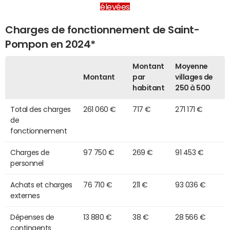
élevées
Charges de fonctionnement de Saint-
Pompon en 2024*
Montant
Moyenne
Montant
par
villages de
habitant
250 à 500
Total des charges
261 060 €
717 €
271 171 €
de
fonctionnement
Charges de
97 750 €
269 €
91 453 €
personnel
Achats et charges
76 710 €
211 €
93 036 €
externes
Dépenses de
13 880 €
38 €
28 566 €
contingents