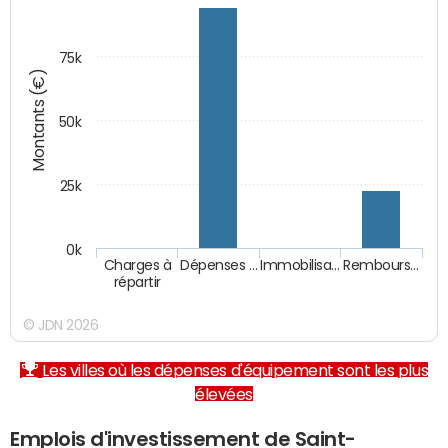
75k
Montants (€)
50k
25k
0k
Charges à
Dépenses …
Immobilisa…
Rembours…
répartir
© JDN 2026
Les villes où les dépenses d'équipement sont les plus
élevées
Emplois d'investissement de Saint-