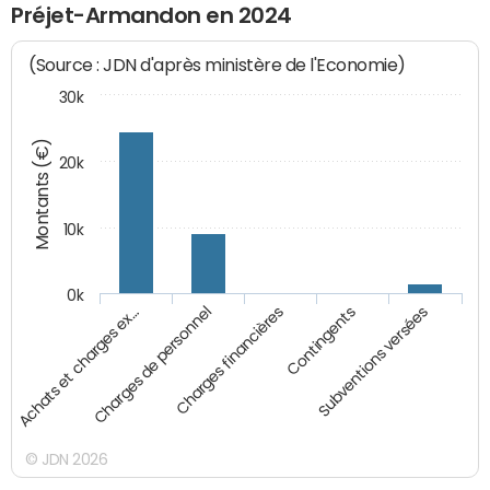
Préjet-Armandon en 2024
(Source : JDN d'après ministère de l'Economie)
30k
Montants (€)
20k
10k
0k
Achats et charges ex…
Charges de personnel
Charges financières
Contingents
Subventions versées
© JDN 2026